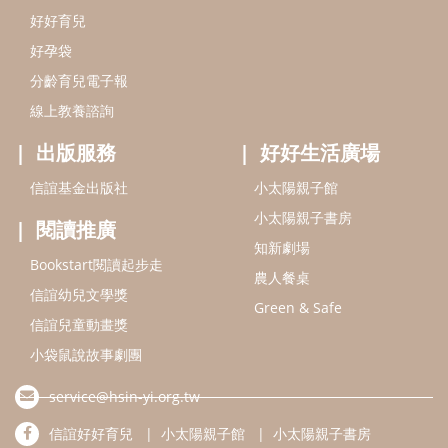
好好育兒
好孕袋
分齡育兒電子報
線上教養諮詢
出版服務
好好生活廣場
信誼基金出版社
小太陽親子館
小太陽親子書房
閱讀推廣
知新劇場
Bookstart閱讀起步走
農人餐桌
信誼幼兒文學獎
Green & Safe
信誼兒童動畫獎
小袋鼠說故事劇團
service@hsin-yi.org.tw
信誼好好育兒
小太陽親子館
小太陽親子書房