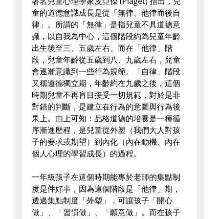
著名兒童心理學家皮亞傑 (Piaget) 指出，兒
童的道德意識成長是從「無律、他律而後自
律」。所謂的「無律」是指兒童不具道德意
識，以自我為中心，這個階段約為兒童年齡
出生後至三、五歲左右。而在「他律」階
段，兒童年齡從五歲到八、九歲左右，兒童
會逐漸意識到一些行為規範。「自律」階段
又稱道德獨立期，年齡約在九歲之後，這個
時期兒童不再盲目接受一切規範，對於是非
對錯的判斷，是建立在行為的意圖與行為後
果上。由上可知：品格道德的培養是一種循
序漸進歷程，是兒童從外塑（我們大人對孩
子的要求或期望）到內化（內在動機、內在
個人心理的學習成長）的過程。
一年級孩子在這個時期能專於老師的集點制
度是件好事，因為這個階段是「他律」期，
透過集點制度「外塑」，可讓孩子「開心
做」、「習慣做」、「願意做」。而在孩子