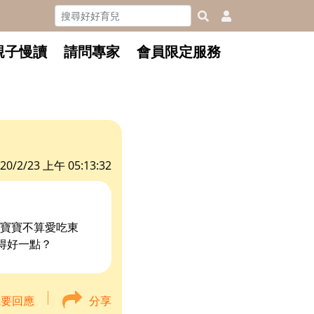
親子慢讀
請問專家
會員限定服務
20/2/23 上午 05:13:32
6，寶寶不算愛吃東
得好一點？
我要回應
分享