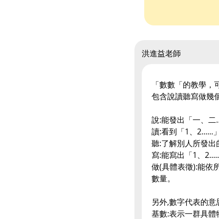
洪進益老師
「數數「的教學，
包含說讀聽寫做幾
說:能發出「一、二…
讀:看到「1、2...
聽:了解別人所發出的
寫:能寫出「1、2..
做(具體表徵):能
數量。
另外,數字代表的意
基數:表示一群具體