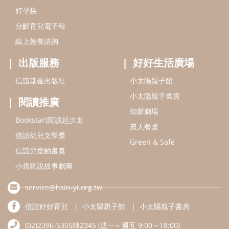
好孕袋
分齡育兒電子報
線上教養諮詢
出版服務
好好生活廣場
信誼基金出版社
小太陽親子館
小太陽親子書房
閱讀推廣
知新劇場
Bookstart閱讀起步走
農人餐桌
信誼幼兒文學獎
Green & Safe
信誼兒童動畫獎
小袋鼠說故事劇團
service@hsin-yi.org.tw
信誼好好育兒
小太陽親子館
小太陽親子書房
(02)2396-5305轉2345 (週一～週五 9:00～18:00)