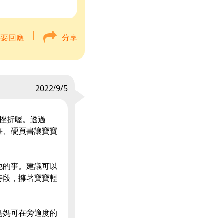
我要回應
分享
2022/9/5
到挫折喔。透過
書、硬頁書讓寶寶
他的事。建議可以
時段，擁著寶寶輕
媽媽可在旁適度的