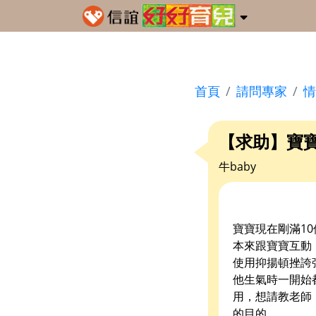
首頁
請問專家
情
【求助】寶
牛baby
寶寶現在剛滿1
本來跟寶寶互動
使用抑揚頓挫誇
他生氣時一開始
用，想請教老師
的目的