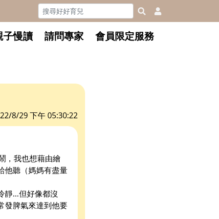
親子慢讀
請問專家
會員限定服務
22/8/29 下午 05:30:22
鬧，我也想藉由繪
給他聽（媽媽有盡量
冷靜…但好像都沒
常發脾氣來達到他要