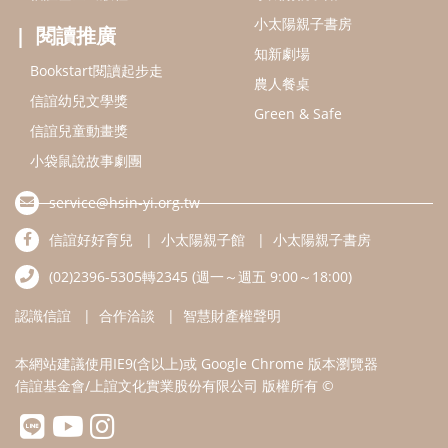
小太陽親子書房
閱讀推廣
知新劇場
Bookstart閱讀起步走
農人餐桌
信誼幼兒文學獎
Green & Safe
信誼兒童動畫獎
小袋鼠說故事劇團
service@hsin-yi.org.tw
信誼好好育兒
小太陽親子館
小太陽親子書房
(02)2396-5305轉2345 (週一～週五 9:00～18:00)
認識信誼
合作洽談
智慧財產權聲明
本網站建議使用IE9(含以上)或 Google Chrome 版本瀏覽器
信誼基金會/上誼文化實業股份有限公司 版權所有 ©