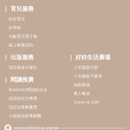
育兒服務
好好育兒
好孕袋
分齡育兒電子報
線上教養諮詢
出版服務
好好生活廣場
信誼基金出版社
小太陽親子館
小太陽親子書房
閱讀推廣
知新劇場
Bookstart閱讀起步走
農人餐桌
信誼幼兒文學獎
Green & Safe
信誼兒童動畫獎
小袋鼠說故事劇團
service@hsin-yi.org.tw