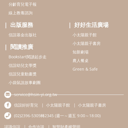
分齡育兒電子報
線上教養諮詢
出版服務
好好生活廣場
信誼基金出版社
小太陽親子館
小太陽親子書房
閱讀推廣
知新劇場
Bookstart閱讀起步走
農人餐桌
信誼幼兒文學獎
Green & Safe
信誼兒童動畫獎
小袋鼠說故事劇團
service@hsin-yi.org.tw
信誼好好育兒
小太陽親子館
小太陽親子書房
(02)2396-5305轉2345 (週一～週五 9:00～18:00)
認識信誼
合作洽談
智慧財產權聲明