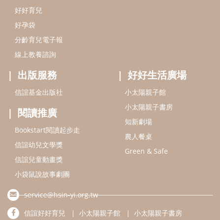
好好育兒
好孕袋
分齡育兒電子報
線上教養諮詢
出版服務
好好生活廣場
信誼基金出版社
小太陽親子館
小太陽親子書房
閱讀推廣
知新劇場
Bookstart閱讀起步走
農人餐桌
信誼幼兒文學獎
Green & Safe
信誼兒童動畫獎
小袋鼠說故事劇團
service@hsin-yi.org.tw
信誼好好育兒
小太陽親子館
小太陽親子書房