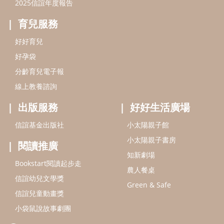
2025信誼年度報告
育兒服務
好好育兒
好孕袋
分齡育兒電子報
線上教養諮詢
出版服務
好好生活廣場
信誼基金出版社
小太陽親子館
小太陽親子書房
閱讀推廣
知新劇場
Bookstart閱讀起步走
農人餐桌
信誼幼兒文學獎
Green & Safe
信誼兒童動畫獎
小袋鼠說故事劇團