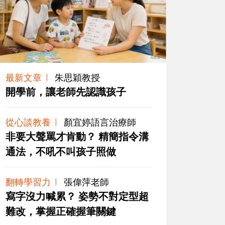
最新文章
朱思穎教授
開學前，讓老師先認識孩子
從心談教養
顏宜婷語言治療師
非要大聲罵才肯動？ 精簡指令溝
通法，不吼不叫孩子照做
翻轉學習力
張偉萍老師
寫字沒力喊累？ 姿勢不對定型超
難改，掌握正確握筆關鍵