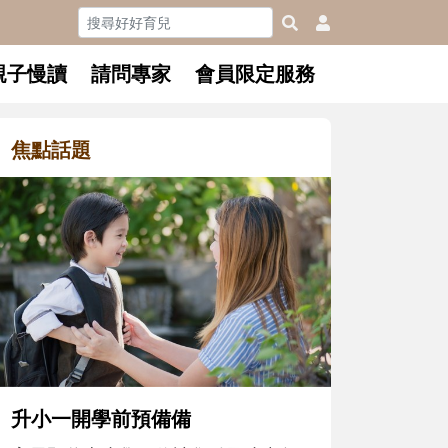
親子慢讀
請問專家
會員限定服務
焦點話題
和孩子一起長大的那個男人│讀
懂父親的不同模樣
沒有人天生就擅長當爸爸！男人總是
在一次次「前所未有」的體驗中，跟
著孩子一起長大。從給予安全感的肢
體遊戲，到獨立自主、角色認同及解
決問題的能力養成。爸爸正嘗試用不
同的模樣，參與孩子每個重要的成長