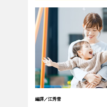
編譯／江秀雪