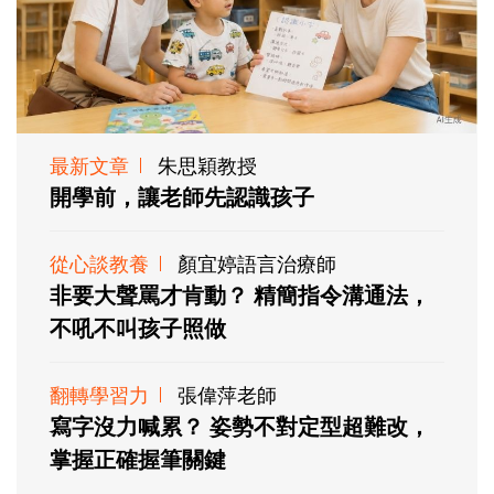
最新文章
朱思穎教授
開學前，讓老師先認識孩子
從心談教養
顏宜婷語言治療師
非要大聲罵才肯動？ 精簡指令溝通法，
不吼不叫孩子照做
翻轉學習力
張偉萍老師
寫字沒力喊累？ 姿勢不對定型超難改，
掌握正確握筆關鍵