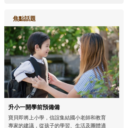
焦點話題
和孩子一起長大的那個男人│讀懂父親的
不同模樣
沒有人天生就擅長當爸爸！男人總是在一次