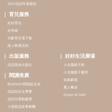
信誼基金出版社
小太陽親子館
小太陽親子書房
閱讀推廣
知新劇場
Bookstart閱讀起步走
農人餐桌
信誼幼兒文學獎
Green & Safe
信誼兒童動畫獎
小袋鼠說故事劇團
service@hsin-yi.org.tw
信誼好好育兒
小太陽親子館
小太陽親子書房
(02)2396-5305轉2345 (週一～週五 9:00～18:00)
認識信誼
合作洽談
智慧財產權聲明
本網站建議使用IE9(含以上)或 Google Chrome 版本瀏覽器
信誼基金會/上誼文化實業股份有限公司 版權所有 ©