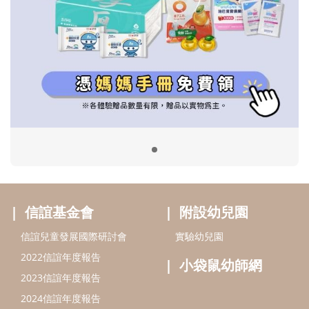
信誼基金會
附設幼兒園
信誼兒童發展國際研討會
實驗幼兒園
2022信誼年度報告
小袋鼠幼師網
2023信誼年度報告
2024信誼年度報告
2025信誼年度報告
育兒服務
好好育兒
好孕袋
分齡育兒電子報
線上教養諮詢
出版服務
好好生活廣場