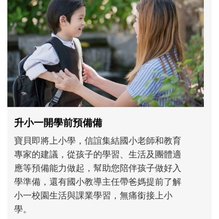
和孩子一起長大的那個男人│讀懂父親的
不同模樣
沒有人天生就擅長當爸爸！男人總是在一次
次「前所未有」的體驗中，跟著孩子一起長
大。從給予安全感的肢體遊戲，到獨立自
主、角色認同及解決問題的能力養成。爸爸
正嘗試用不同的模樣，參與孩子每個重要的