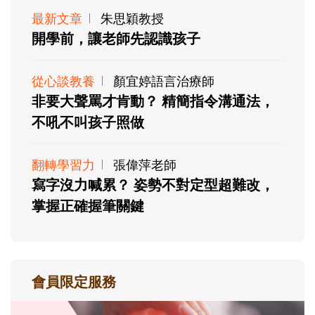
最新文章
朱思穎教授
開學前，讓老師先認識孩子
從心談教養
顏宜婷語言治療師
非要大聲罵才肯動？ 精簡指令溝通法，
不吼不叫孩子照做
翻轉學習力
張偉萍老師
寫字沒力喊累？ 姿勢不對定型超難改，
掌握正確握筆關鍵
會員限定服務