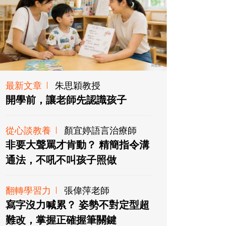
最新文章
朱思穎教授
開學前，讓老師先認識孩子
從心談教養
顏宜婷語言治療師
非要大聲罵才肯動？ 精簡指令溝
通法，不吼不叫孩子照做
翻轉學習力
張偉萍老師
寫字沒力喊累？ 姿勢不對定型超
難改，掌握正確握筆關鍵