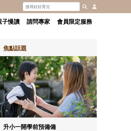
親子慢讀
請問專家
會員限定服務
焦點話題
和孩子一起長大的那個男人│讀
懂父親的不同模樣
沒有人天生就擅長當爸爸！男人總是
在一次次「前所未有」的體驗中，跟
著孩子一起長大。從給予安全感的肢
體遊戲，到獨立自主、角色認同及解
決問題的能力養成。爸爸正嘗試用不