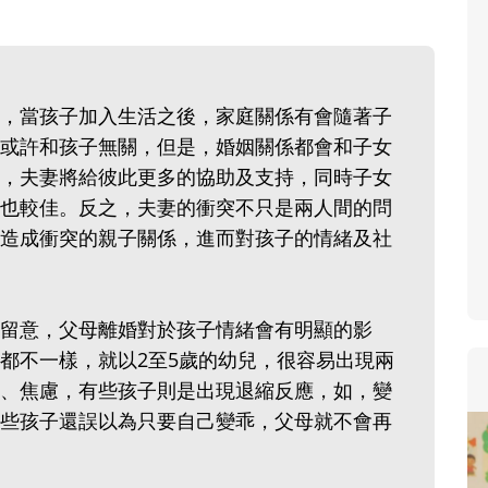
寶貝即將上小學，信誼集結國小老師
和教育專家的建議，從孩子的學習、
生活及團體適應等預備能力做起，幫
，當孩子加入生活之後，家庭關係有會隨著子
助您陪伴孩子做好入學準備，還有國
或許和孩子無關，但是，婚姻關係都會和子女
小教導主任帶爸媽提前了解小一校園
，夫妻將給彼此更多的協助及支持，同時子女
生活與課業學習，無痛銜接上小學。
也較佳。反之，夫妻的衝突不只是兩人間的問
造成衝突的親子關係，進而對孩子的情緒及社
留意，父母離婚對於孩子情緒會有明顯的影
都不一樣，就以2至5歲的幼兒，很容易出現兩
、焦慮，有些孩子則是出現退縮反應，如，變
些孩子還誤以為只要自己變乖，父母就不會再