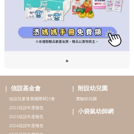
信誼基金會
附設幼兒園
信誼兒童發展國際研討會
實驗幼兒園
2022信誼年度報告
小袋鼠幼師網
2023信誼年度報告
2024信誼年度報告
2025信誼年度報告
育兒服務
好好育兒
好孕袋
分齡育兒電子報
線上教養諮詢
出版服務
好好生活廣場
信誼基金出版社
小太陽親子館