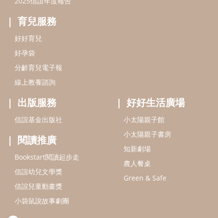
小太陽親子書房
閱讀推廣
知新劇場
Bookstart閱讀起步走
農人餐桌
信誼幼兒文學獎
Green & Safe
信誼兒童動畫獎
小袋鼠說故事劇團
service@hsin-yi.org.tw
信誼好好育兒
小太陽親子館
小太陽親子書房
(02)2396-5305轉2345 (週一～週五 9:00～18:00)
認識信誼
合作洽談
智慧財產權聲明
本網站建議使用IE9(含以上)或 Google Chrome 版本瀏覽器
信誼基金會/上誼文化實業股份有限公司 版權所有 ©