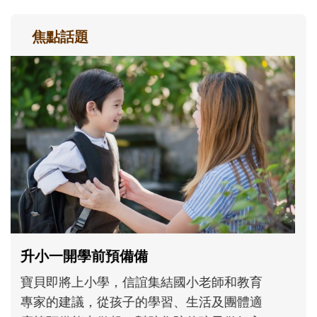
焦點話題
和孩子一起長大的那個男人│讀懂父親的
不同模樣
沒有人天生就擅長當爸爸！男人總是在一次