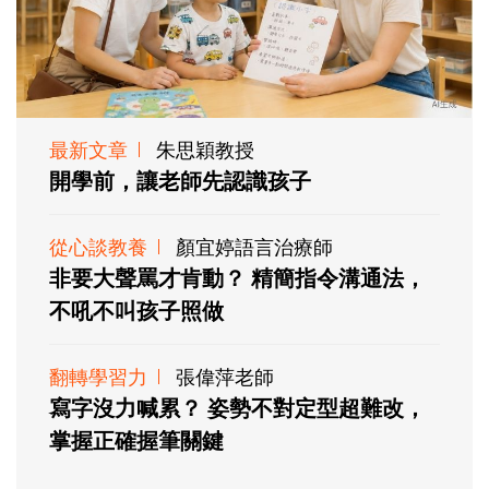
最新文章
朱思穎教授
開學前，讓老師先認識孩子
從心談教養
顏宜婷語言治療師
非要大聲罵才肯動？ 精簡指令溝通法，
不吼不叫孩子照做
翻轉學習力
張偉萍老師
寫字沒力喊累？ 姿勢不對定型超難改，
掌握正確握筆關鍵