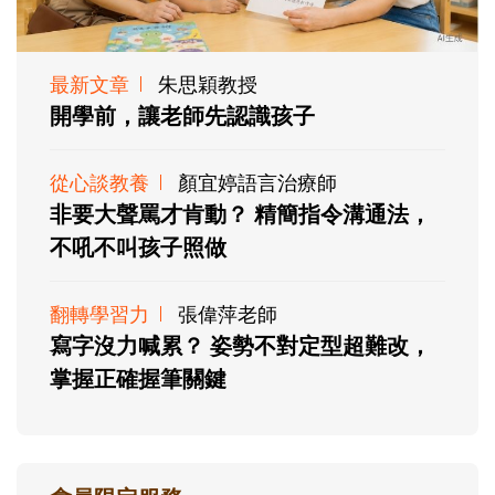
最新文章
朱思穎教授
開學前，讓老師先認識孩子
從心談教養
顏宜婷語言治療師
非要大聲罵才肯動？ 精簡指令溝通法，
不吼不叫孩子照做
翻轉學習力
張偉萍老師
寫字沒力喊累？ 姿勢不對定型超難改，
掌握正確握筆關鍵