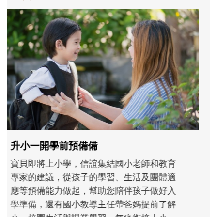
和孩子一起長大的那個男人│讀懂父親的
不同模樣
沒有人天生就擅長當爸爸！男人總是在一次
次「前所未有」的體驗中，跟著孩子一起長
大。從給予安全感的肢體遊戲，到獨立自
主、角色認同及解決問題的能力養成。爸爸