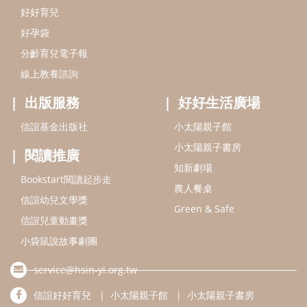
Bookstart閱讀起步走
農人餐桌
信誼幼兒文學獎
Green & Safe
信誼兒童動畫獎
小袋鼠說故事劇團
service@hsin-yi.org.tw
信誼好好育兒
小太陽親子館
小太陽親子書房
(02)2396-5305轉2345 (週一～週五 9:00～18:00)
認識信誼
合作洽談
智慧財產權聲明
本網站建議使用IE9(含以上)或 Google Chrome 版本瀏覽器
信誼基金會/上誼文化實業股份有限公司 版權所有 ©