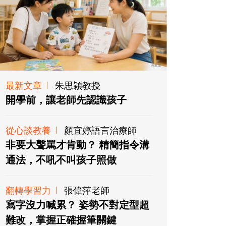
最新文章
朱思穎教授
開學前，讓老師先認識孩子
從心談教養
顏宜婷語言治療師
非要大聲罵才肯動？ 精簡指令溝
通法，不吼不叫孩子照做
翻轉學習力
張偉萍老師
寫字沒力喊累？ 姿勢不對定型超
難改，掌握正確握筆關鍵