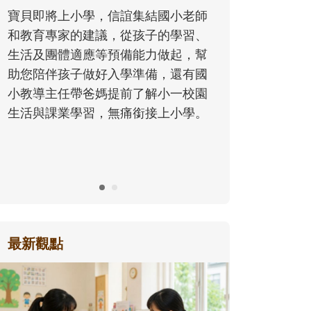
同的模樣
寶貝即將上小學，信誼集結國小老師
歷程。
和教育專家的建議，從孩子的學習、
生活及團體適應等預備能力做起，幫
助您陪伴孩子做好入學準備，還有國
小教導主任帶爸媽提前了解小一校園
生活與課業學習，無痛銜接上小學。
最新觀點