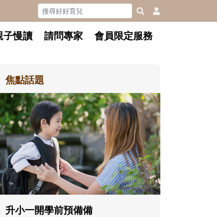
親子慢讀
請問專家
會員限定服務
焦點話題
和孩子一
懂父親的
沒有人天
在一次次
著孩子一
體遊戲，
決問題的
升小一開學前預備備