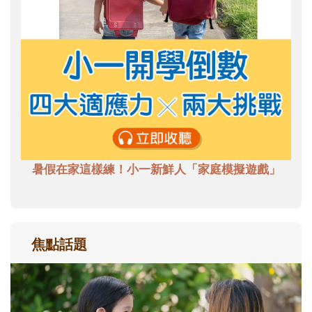
暑假在家這樣練！小一新鮮人「家庭模擬遊戲」
焦點話題
和孩子一起長大的那個男人│讀懂父親的