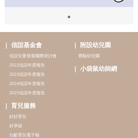
2024信誼年度報告
2025信誼年度報告
育兒服務
好好育兒
好孕袋
分齡育兒電子報
線上教養諮詢
出版服務
好好生活廣場
信誼基金出版社
小太陽親子館
小太陽親子書房
閱讀推廣
知新劇場
Bookstart閱讀起步走
農人餐桌
信誼幼兒文學獎
Green & Safe
信誼兒童動畫獎