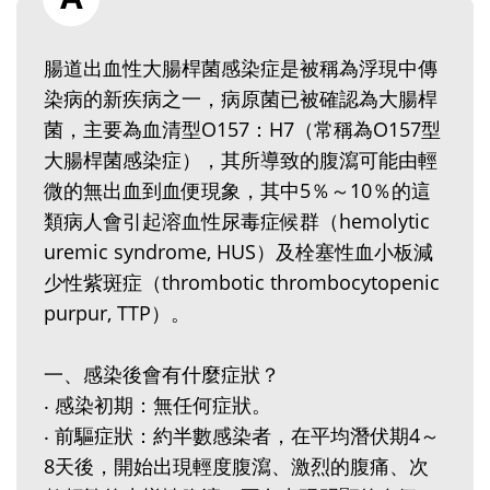
腸道出血性大腸桿菌感染症是被稱為浮現中傳
染病的新疾病之一，病原菌已被確認為大腸桿
菌，主要為血清型O157：H7（常稱為O157型
大腸桿菌感染症），其所導致的腹瀉可能由輕
微的無出血到血便現象，其中5％～10％的這
類病人會引起溶血性尿毒症候群（hemolytic
uremic syndrome, HUS）及栓塞性血小板減
少性紫斑症（thrombotic thrombocytopenic
purpur, TTP）。
一、感染後會有什麼症狀？
‧ 感染初期：無任何症狀。
‧ 前驅症狀：約半數感染者，在平均潛伏期4～
8天後，開始出現輕度腹瀉、激烈的腹痛、次