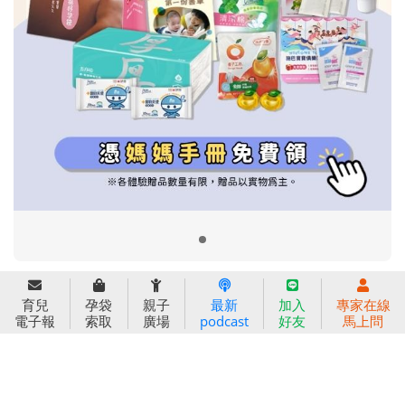
信誼基金會
附設幼兒園
信誼兒童發展國際研討會
實驗幼兒園
2022信誼年度報告
小袋鼠幼師網
2023信誼年度報告
2024信誼年度報告
2025信誼年度報告
育兒服務
育兒
孕袋
親子
最新
加入
專家在線
好好育兒
電子報
索取
廣場
podcast
好友
馬上問
好孕袋
分齡育兒電子報
線上教養諮詢