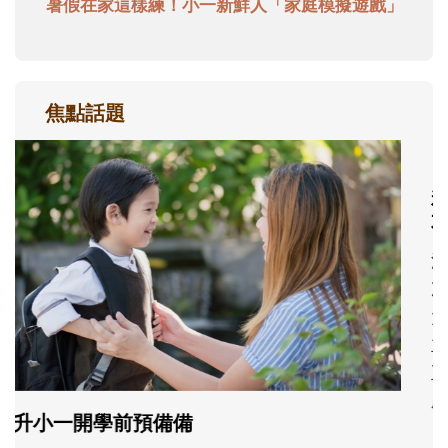
暑假在家這樣練！小一新鮮人「家庭模擬遊戲」
焦點話題
和孩子一起長大的那個男人│讀懂父親的
不同模樣