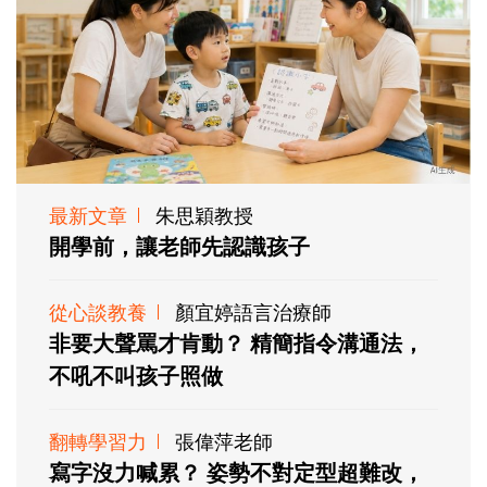
最新文章
朱思穎教授
開學前，讓老師先認識孩子
從心談教養
顏宜婷語言治療師
非要大聲罵才肯動？ 精簡指令溝通法，
不吼不叫孩子照做
翻轉學習力
張偉萍老師
寫字沒力喊累？ 姿勢不對定型超難改，