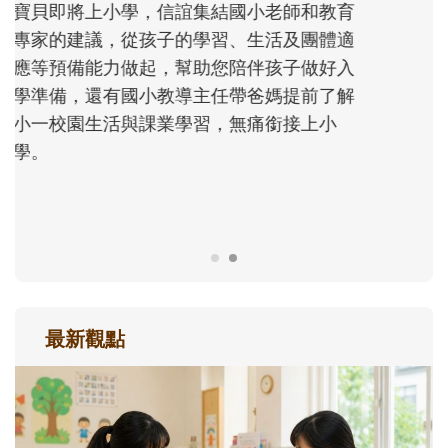
沒有人天生就擅長當爸爸！男人總是在一次
次「前所未有」的體驗中，跟著孩子一起長
大。從給予安全感的肢體遊戲，到獨立自
主、角色認同及解決問題的能力養成。爸爸
正嘗試用不同的模樣，參與孩子每個重要的
成長歷程。
最新觀點