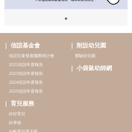
2024信誼年度報告
2025信誼年度報告
育兒服務
好好育兒
好孕袋
分齡育兒電子報
線上教養諮詢
出版服務
好好生活廣場
信誼基金出版社
小太陽親子館
小太陽親子書房
閱讀推廣
知新劇場
Bookstart閱讀起步走
農人餐桌
信誼幼兒文學獎
Green & Safe
信誼兒童動畫獎