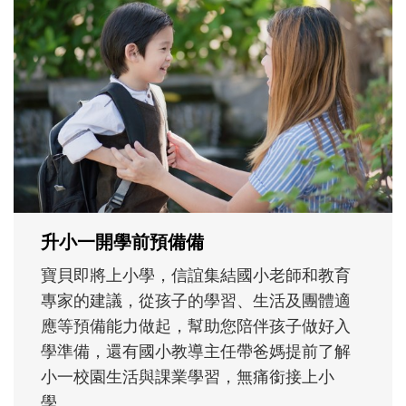
和孩子一起長大的那個男人│讀懂父親的
不同模樣
沒有人天生就擅長當爸爸！男人總是在一次
次「前所未有」的體驗中，跟著孩子一起長
大。從給予安全感的肢體遊戲，到獨立自
主、角色認同及解決問題的能力養成。爸爸
正嘗試用不同的模樣，參與孩子每個重要的
成長歷程。