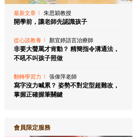
最新文章
朱思穎教授
開學前，讓老師先認識孩子
從心談教養
顏宜婷語言治療師
非要大聲罵才肯動？ 精簡指令溝通法，
不吼不叫孩子照做
翻轉學習力
張偉萍老師
寫字沒力喊累？ 姿勢不對定型超難改，
掌握正確握筆關鍵
會員限定服務