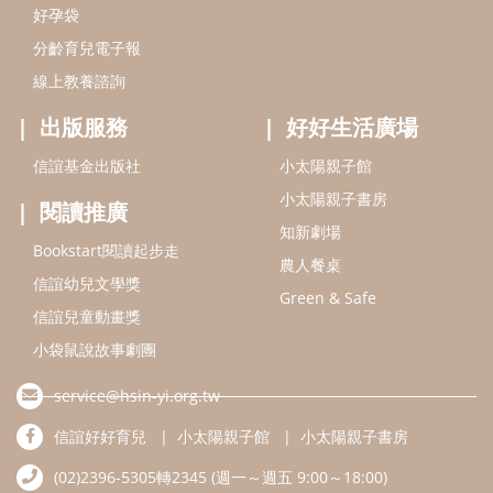
信誼幼兒文學獎
Green & Safe
信誼兒童動畫獎
小袋鼠說故事劇團
service@hsin-yi.org.tw
信誼好好育兒
小太陽親子館
小太陽親子書房
(02)2396-5305轉2345 (週一～週五 9:00～18:00)
認識信誼
合作洽談
智慧財產權聲明
本網站建議使用IE9(含以上)或 Google Chrome 版本瀏覽器
信誼基金會/上誼文化實業股份有限公司 版權所有 ©