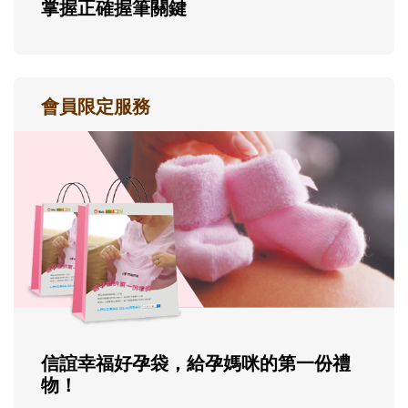
掌握正確握筆關鍵
會員限定服務
信誼幸福好孕袋，給孕媽咪的第一份禮
物！