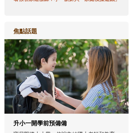
焦點話題
和孩子一起長大的那個男人│讀懂父親的
不同模樣
沒有人天生就擅長當爸爸！男人總是在一次
次「前所未有」的體驗中，跟著孩子一起長
大。從給予安全感的肢體遊戲，到獨立自
主、角色認同及解決問題的能力養成。爸爸
正嘗試用不同的模樣，參與孩子每個重要的
成長歷程。