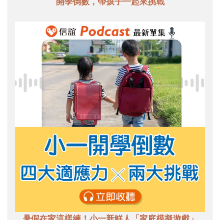
開學倒數，帶孩子一起來挑戰
暑假在家這樣練！小一新鮮人「家庭模擬遊戲」