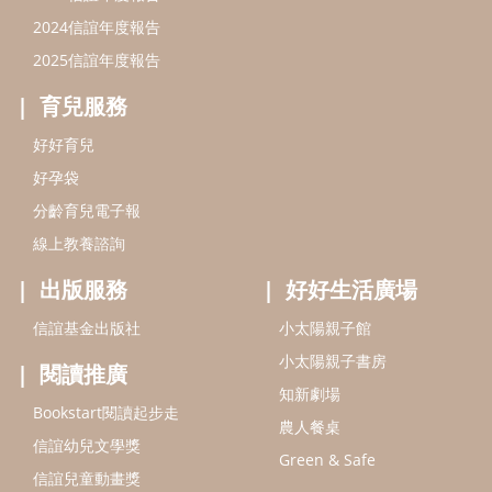
出版服務
好好生活廣場
信誼基金出版社
小太陽親子館
小太陽親子書房
閱讀推廣
知新劇場
Bookstart閱讀起步走
農人餐桌
信誼幼兒文學獎
Green & Safe
信誼兒童動畫獎
小袋鼠說故事劇團
service@hsin-yi.org.tw
信誼好好育兒
小太陽親子館
小太陽親子書房
(02)2396-5305轉2345 (週一～週五 9:00～18:00)
認識信誼
合作洽談
智慧財產權聲明
本網站建議使用IE9(含以上)或 Google Chrome 版本瀏覽器
信誼基金會/上誼文化實業股份有限公司 版權所有 ©