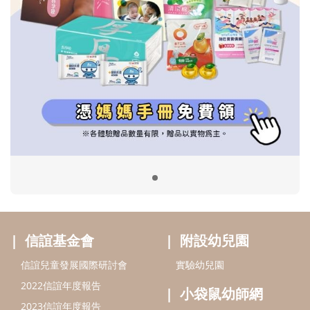
信誼基金會
附設幼兒園
信誼兒童發展國際研討會
實驗幼兒園
2022信誼年度報告
小袋鼠幼師網
2023信誼年度報告
2024信誼年度報告
2025信誼年度報告
育兒服務
好好育兒
好孕袋
分齡育兒電子報
線上教養諮詢