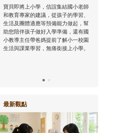
同的模樣，參與孩子每個重要的成長
國小老師
歷程。
的學習、
做起，幫
，還有國
小一校園
上小學。
最新觀點