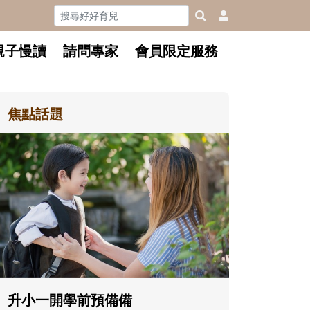
親子慢讀
請問專家
會員限定服務
焦點話題
和孩子一起長大的那個男人│讀
懂父親的不同模樣
沒有人天生就擅長當爸爸！男人總是
在一次次「前所未有」的體驗中，跟
著孩子一起長大。從給予安全感的肢
體遊戲，到獨立自主、角色認同及解
決問題的能力養成。爸爸正嘗試用不