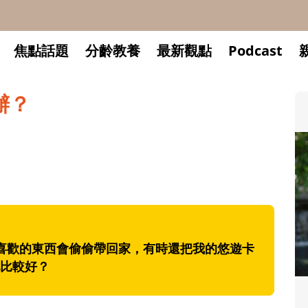
焦點話題
分齡教養
最新觀點
Podcast
辦？
喜歡的東西會偷偷帶回家，有時還把我的悠遊卡
比較好？
升小一開學前預備備