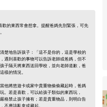
寶貝即將上小學，信誼集結
和教育專家的建議，從孩子
生活及團體適應等預備能力
喜歡的東西常會想拿。提醒爸媽先別緊張，可先
助您陪伴孩子做好入學準備
。
小教導主任帶爸媽提前了解
生活與課業學習，無痛銜接
清楚地告訴孩子：「這不是你的，這是學校的
，遇到喜歡的事物可以告訴老師或爸媽，但不
孩子隔天將東西送回學校，並向老師道歉，爸
這樣的情況。
當他將悠遊卡或家中貴重物偷偷藏起時，爸媽
玩。若是喜歡，可以給孩子類似的東西玩，
嚴格禁止孩子擁有；若是貴重物品，則明白告
，不應該亂拿或藏起。