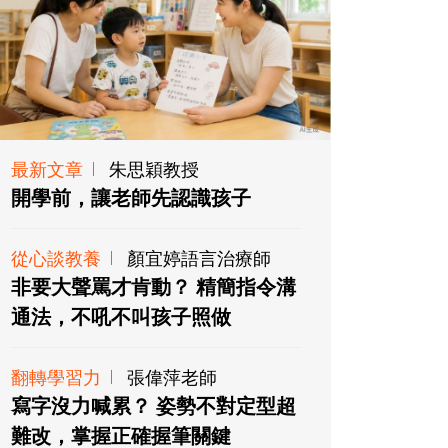
最新文章
朱思穎教授
開學前，讓老師先認識孩子
從心談教養
顏宜婷語言治療師
非要大聲罵才肯動？ 精簡指令溝
通法，不吼不叫孩子照做
翻轉學習力
張偉萍老師
寫字沒力喊累？ 姿勢不對定型超
難改，掌握正確握筆關鍵