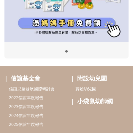
信誼基金會
附設幼兒園
信誼兒童發展國際研討會
實驗幼兒園
2022信誼年度報告
小袋鼠幼師網
2023信誼年度報告
2024信誼年度報告
2025信誼年度報告
育兒服務
好好育兒
好孕袋
分齡育兒電子報
線上教養諮詢
出版服務
好好生活廣場
信誼基金出版社
小太陽親子館
小太陽親子書房