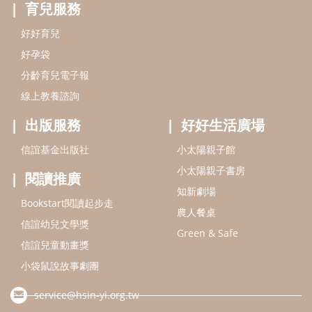
閱讀推廣
知新劇場
Bookstart閱讀起步走
農人餐桌
信誼幼兒文學獎
Green & Safe
信誼兒童動畫獎
小袋鼠說故事劇團
service@hsin-yi.org.tw
信誼好好育兒
小太陽親子館
小太陽親子書房
(02)2396-5305轉2345 (週一～週五 9:00～18:00)
認識信誼
合作洽談
智慧財產權聲明
本網站建議使用IE9(含以上)或 Google Chrome 版本瀏覽器
信誼基金會/上誼文化實業股份有限公司 版權所有 ©