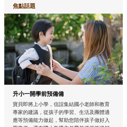
焦點話題
和孩子一起長大的那個男人│讀懂父親的
不同模樣
沒有人天生就擅長當爸爸！男人總是在一次
次「前所未有」的體驗中，跟著孩子一起長
大。從給予安全感的肢體遊戲，到獨立自
主、角色認同及解決問題的能力養成。爸爸
正嘗試用不同的模樣，參與孩子每個重要的
成長歷程。