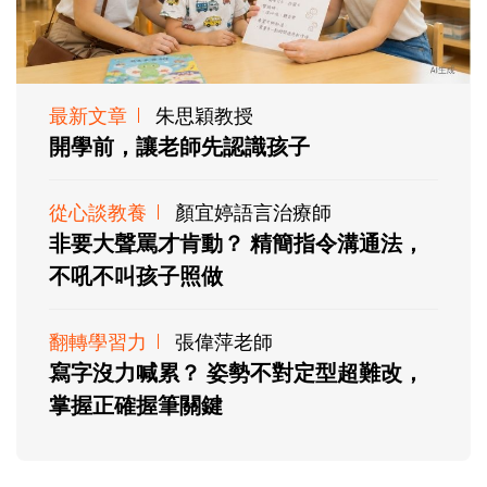
最新文章
朱思穎教授
開學前，讓老師先認識孩子
從心談教養
顏宜婷語言治療師
非要大聲罵才肯動？ 精簡指令溝通法，
不吼不叫孩子照做
翻轉學習力
張偉萍老師
寫字沒力喊累？ 姿勢不對定型超難改，
掌握正確握筆關鍵