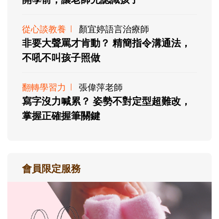
從心談教養
顏宜婷語言治療師
非要大聲罵才肯動？ 精簡指令溝通法，
不吼不叫孩子照做
翻轉學習力
張偉萍老師
寫字沒力喊累？ 姿勢不對定型超難改，
掌握正確握筆關鍵
會員限定服務