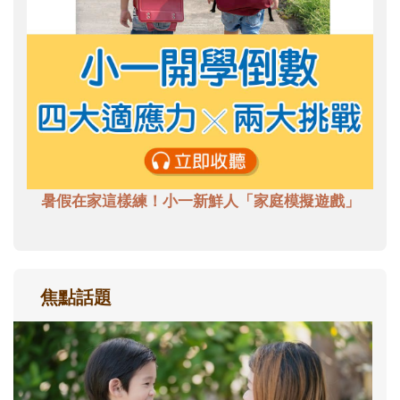
暑假在家這樣練！小一新鮮人「家庭模擬遊戲」
焦點話題
和孩子一起長大的那個男人│讀懂父親的
不同模樣