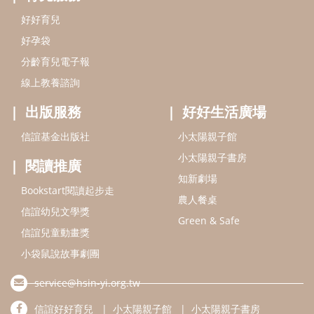
好好育兒
好孕袋
分齡育兒電子報
線上教養諮詢
出版服務
好好生活廣場
信誼基金出版社
小太陽親子館
小太陽親子書房
閱讀推廣
知新劇場
Bookstart閱讀起步走
農人餐桌
信誼幼兒文學獎
Green & Safe
信誼兒童動畫獎
小袋鼠說故事劇團
service@hsin-yi.org.tw
信誼好好育兒
小太陽親子館
小太陽親子書房