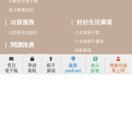
信誼兒童發展國際研討會
實驗幼兒園
2022信誼年度報告
小袋鼠幼師網
2023信誼年度報告
2024信誼年度報告
2025信誼年度報告
育兒服務
育兒
孕袋
親子
最新
加入
專家在線
好好育兒
電子報
索取
廣場
podcast
好友
馬上問
好孕袋
分齡育兒電子報
線上教養諮詢
出版服務
好好生活廣場
信誼基金出版社
小太陽親子館
小太陽親子書房
閱讀推廣
知新劇場