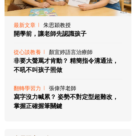
最新文章
朱思穎教授
開學前，讓老師先認識孩子
從心談教養
顏宜婷語言治療師
非要大聲罵才肯動？ 精簡指令溝通法，
不吼不叫孩子照做
翻轉學習力
張偉萍老師
寫字沒力喊累？ 姿勢不對定型超難改，
掌握正確握筆關鍵