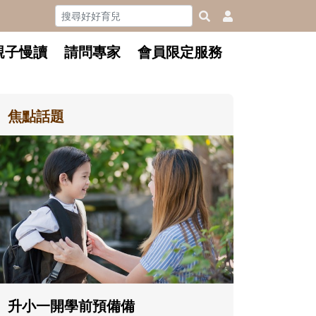
親子慢讀
請問專家
會員限定服務
焦點話題
和孩子一起長大的那個男人│讀
懂父親的不同模樣
沒有人天生就擅長當爸爸！男人總是
在一次次「前所未有」的體驗中，跟
著孩子一起長大。從給予安全感的肢
體遊戲，到獨立自主、角色認同及解
決問題的能力養成。爸爸正嘗試用不