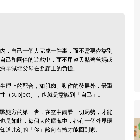
寶貝即將上小學，信誼集結國小老
和教育專家的建議，從孩子的學習
生活及團體適應等預備能力做起，
助您陪伴孩子做好入學準備，還有
小教導主任帶爸媽提前了解小一校
內，自己一個人完成一件事，而不需要依靠別
生活與課業學習，無痛銜接上小學
自己和同伴的遊戲中，而不用整天黏著爸媽或
愈早減輕父母在照顧上的負擔。
生理上的配合，如肌肉、動作的發展外，最重
（subject），也就是意識到「自己」。
戰雙方的第三者，在空中觀看一切局勢，才能
也是如此，每個人的腦海中，都有一個外界環
知道此刻的「你」該向右轉才能回到家。