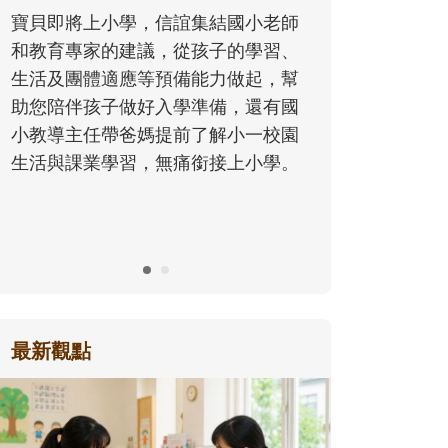
同的模樣，參與孩子每個重要的成長
師
歷程。
、
幫
國
園
。
最新觀點