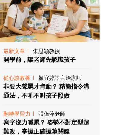
最新文章
朱思穎教授
開學前，讓老師先認識孩子
從心談教養
顏宜婷語言治療師
非要大聲罵才肯動？ 精簡指令溝
通法，不吼不叫孩子照做
翻轉學習力
張偉萍老師
寫字沒力喊累？ 姿勢不對定型超
難改，掌握正確握筆關鍵