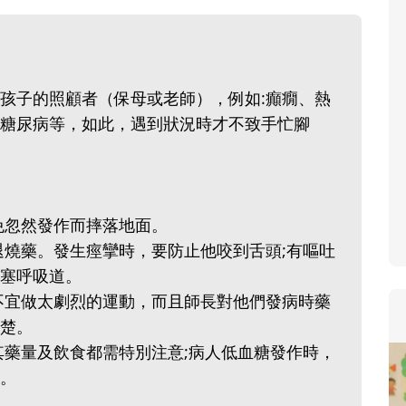
孩子的照顧者（保母或老師），例如:癲癇、熱
糖尿病等，如此，遇到狀況時才不致手忙腳
免忽然發作而摔落地面。
退燒藥。發生痙攣時，要防止他咬到舌頭;有嘔吐
塞呼吸道。
不宜做太劇烈的運動，而且師長對他們發病時藥
楚。
其藥量及飲食都需特別注意;病人低血糖發作時，
。