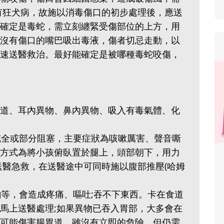
有狂犬病，故施以消毒傷口的初步處理後，應送
確定是毒蛇，需立刻纏緊受傷部位的上方，用
沒有傷口的嘴巴吸出毒液，傷者切忌走動，以
速送醫救治。最好能確定是被哪種毒蛇咬傷，
道、耳內異物、鼻內異物、吸入有毒氣體、化
道完全或部分阻塞，主要症狀為咳嗽厲害、聲音嘶
方式為將小孩俯臥置於腿上，頭部朝下，用力
送醫急救，在送醫途中可同時施以腹部推壓(哈姆
鉑等，會造成疼痛、嘔吐;吞不下東西。卡在食道
馬上送醫處理;如果異物已吞入胃部，大多會在
可能傷害腸胃道，雖沒有立即的危險。但仍需