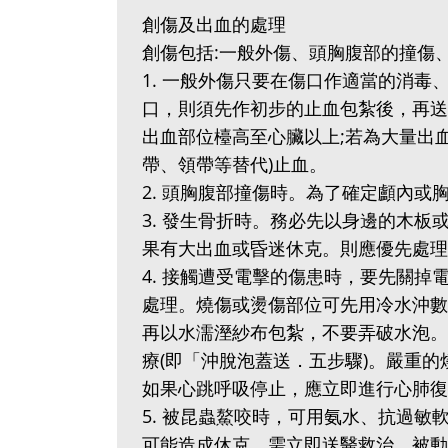
創傷及出血的處理
創傷包括:一般外傷、頭胸腹部的撞傷
1. 一般外傷只要在傷口作適當的消
口，則須先作初步的止血包紮後，再送
出血部位檯高至心臟以上;若為大量出
帶、領帶等替代)止血。
2. 頭胸腹部撞傷時。為了確定顱內或
3. 發生骨折時。務必先以身邊的木板
果有大出血或昏迷休克。則應優先處理
4. 接觸遭受電擊的傷患時，要先關
處理。燒傷或燙傷部位可先用冷水沖數
再以水濡溼紗布包紮，不要弄破水泡。
療(即「沖脫泡蓋送．五步驟)。嚴重的
如果心跳呼吸停止，應立即進行心肺復
5. 被昆蟲鰲咬時，可用氨水、抗過敏
可能造成休克。需立即送醫救治。被動