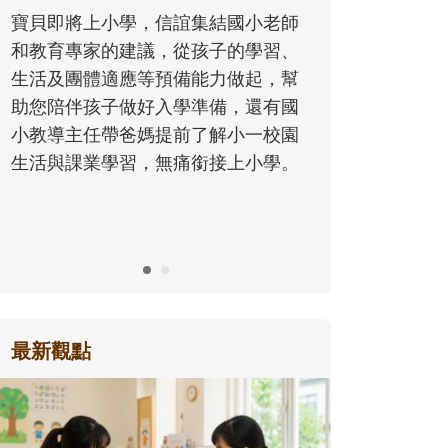
同的模樣
寶貝即將上小學，信誼集結國小老師
歷程。
和教育專家的建議，從孩子的學習、
生活及團體適應等預備能力做起，幫
助您陪伴孩子做好入學準備，還有國
小教導主任帶爸媽提前了解小一校園
生活與課業學習，無痛銜接上小學。
最新觀點