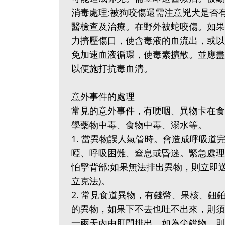
消毒處理;被狗咬傷還需注意兇犬是否
醫檢查及治療。在野外被蛇咬傷。如果
力擠壓傷口，使含毒液的血流出，或以
免加速血液循環，使毒素擴散。並應盡
以便施打抗毒血清。
意外事件的處理
常見的意外事件，有哽咽、異物卡在食
學藥物中毒、食物中毒、溺水等。
1. 當異物誤人氣管時。會造成呼吸
啞、呼吸困難、窒息或昏迷。緊急處理
怕擊背部;如果無法排出異物，則立即
立克法)。
2. 常見食道異物，有錢幣、果核、鈕
的異物，如果下不去也吐不出來，則須
一兩天內由肛門排出。如為尖銳物，則