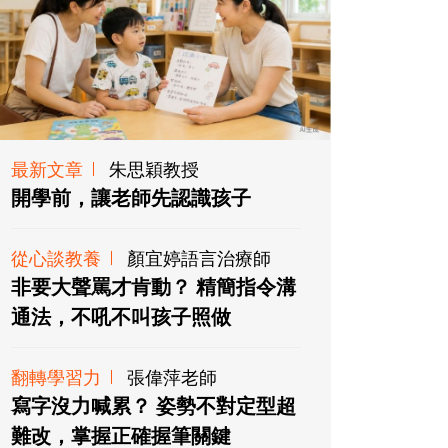
最新文章
朱思穎教授
開學前，讓老師先認識孩子
從心談教養
顏宜婷語言治療師
非要大聲罵才肯動？ 精簡指令溝
通法，不吼不叫孩子照做
翻轉學習力
張偉萍老師
寫字沒力喊累？ 姿勢不對定型超
難改，掌握正確握筆關鍵