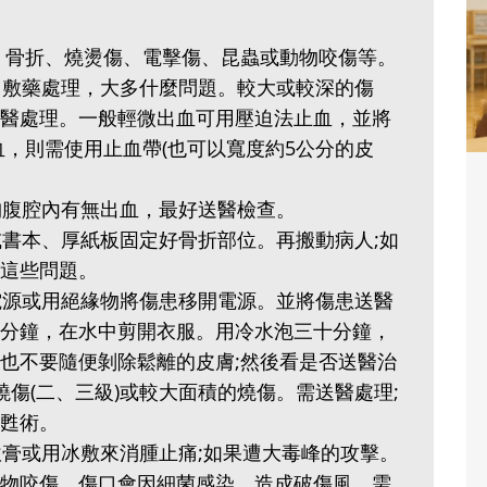
、骨折、燒燙傷、電擊傷、昆蟲或動物咬傷等。
毒、敷藥處理，大多什麼問題。較大或較深的傷
醫處理。一般輕微出血可用壓迫法止血，並將
血，則需使用止血帶(也可以寬度約5公分的皮
胸腹腔內有無出血，最好送醫檢查。
或書本、厚紙板固定好骨折部位。再搬動病人;如
這些問題。
掉電源或用絕緣物將傷患移開電源。並將傷患送醫
分鐘，在水中剪開衣服。用冷水泡三十分鐘，
也不要隨便剝除鬆離的皮膚;然後看是否送醫治
燒傷(二、三級)或較大面積的燒傷。需送醫處理;
甦術。
軟膏或用冰敷來消腫止痛;如果遭大毒峰的攻擊。
物咬傷，傷口會因細菌感染，造成破傷風，需