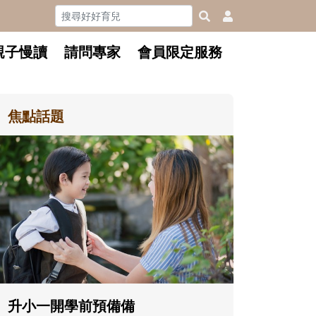
親子慢讀
請問專家
會員限定服務
焦點話題
和孩子一
懂父親的
沒有人天
在一次次
著孩子一
體遊戲，
決問題的
升小一開學前預備備