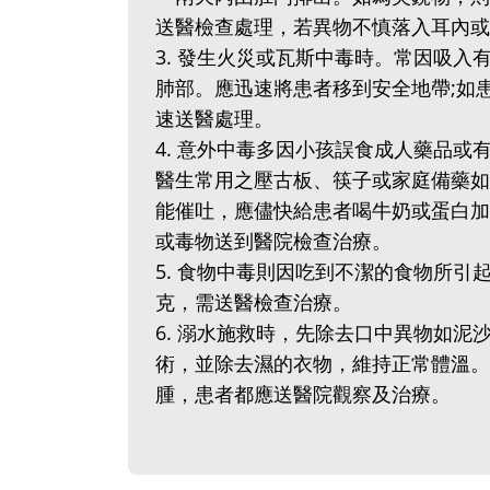
送醫檢查處理，若異物不慎落入耳內或
3. 發生火災或瓦斯中毒時。常因吸
肺部。應迅速將患者移到安全地帶;如
速送醫處理。
4. 意外中毒多因小孩誤食成人藥品
醫生常用之壓古板、筷子或家庭備藥如
能催吐，應儘快給患者喝牛奶或蛋白加
或毒物送到醫院檢查治療。
5. 食物中毒則因吃到不潔的食物所
克，需送醫檢查治療。
6. 溺水施救時，先除去口中異物如
術，並除去濕的衣物，維持正常體溫。
腫，患者都應送醫院觀察及治療。