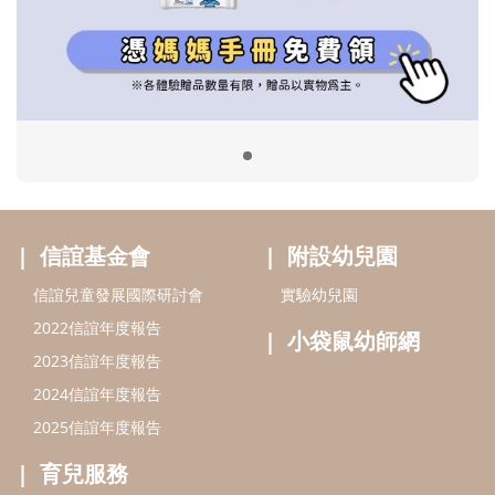
信誼兒童發展國際研討會
實驗幼兒園
2022信誼年度報告
小袋鼠幼師網
2023信誼年度報告
2024信誼年度報告
2025信誼年度報告
育兒服務
好好育兒
好孕袋
分齡育兒電子報
線上教養諮詢
出版服務
好好生活廣場
信誼基金出版社
小太陽親子館
小太陽親子書房
閱讀推廣
知新劇場