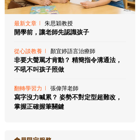
最新文章
朱思穎教授
開學前，讓老師先認識孩子
從心談教養
顏宜婷語言治療師
非要大聲罵才肯動？ 精簡指令溝通法，
不吼不叫孩子照做
翻轉學習力
張偉萍老師
寫字沒力喊累？ 姿勢不對定型超難改，
掌握正確握筆關鍵