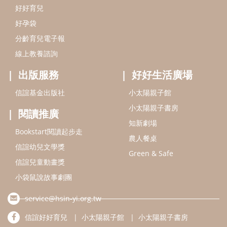
Bookstart閱讀起步走
農人餐桌
信誼幼兒文學獎
Green & Safe
信誼兒童動畫獎
小袋鼠說故事劇團
service@hsin-yi.org.tw
信誼好好育兒
小太陽親子館
小太陽親子書房
(02)2396-5305轉2345 (週一～週五 9:00～18:00)
認識信誼
合作洽談
智慧財產權聲明
本網站建議使用IE9(含以上)或 Google Chrome 版本瀏覽器
信誼基金會/上誼文化實業股份有限公司 版權所有 ©