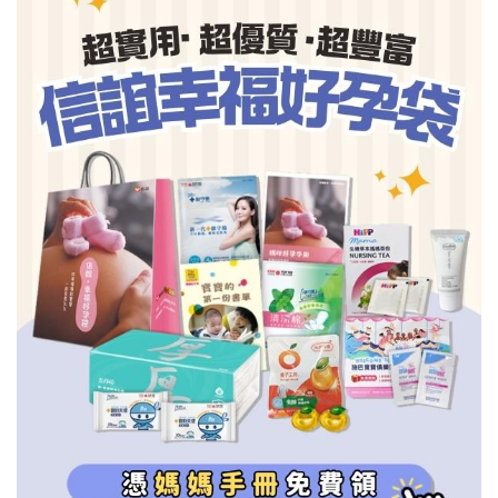
信誼基金會
附設幼兒園
信誼兒童發展國際研討會
實驗幼兒園
2022信誼年度報告
小袋鼠幼師網