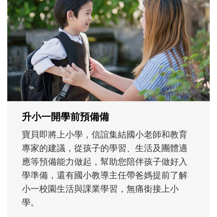
和孩子一起長大的那個男人│讀懂父親的
不同模樣
沒有人天生就擅長當爸爸！男人總是在一次
次「前所未有」的體驗中，跟著孩子一起長
大。從給予安全感的肢體遊戲，到獨立自
主、角色認同及解決問題的能力養成。爸爸
正嘗試用不同的模樣，參與孩子每個重要的
成長歷程。