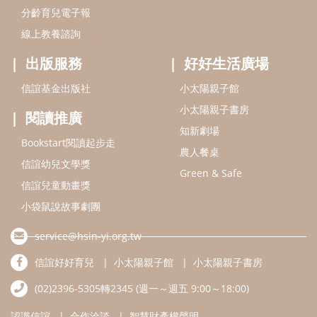
信誼兒童動畫獎
小袋鼠說故事劇團
service@hsin-yi.org.tw
信誼好好育兒
小太陽親子館
小太陽親子書房
(02)2396-5305轉2345 (週一～週五 9:00～18:00)
認識信誼
合作洽談
智慧財產權聲明
本網站建議使用IE9(含以上)或 Google Chrome 版本瀏覽器
信誼基金會/上誼文化實業股份有限公司 版權所有 ©