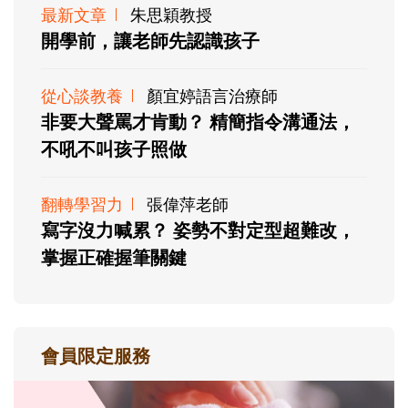
最新文章
朱思穎教授
開學前，讓老師先認識孩子
從心談教養
顏宜婷語言治療師
非要大聲罵才肯動？ 精簡指令溝通法，
不吼不叫孩子照做
翻轉學習力
張偉萍老師
寫字沒力喊累？ 姿勢不對定型超難改，
掌握正確握筆關鍵
會員限定服務