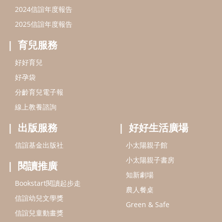
出版服務
好好生活廣場
信誼基金出版社
小太陽親子館
小太陽親子書房
閱讀推廣
知新劇場
Bookstart閱讀起步走
農人餐桌
信誼幼兒文學獎
Green & Safe
信誼兒童動畫獎
小袋鼠說故事劇團
service@hsin-yi.org.tw
信誼好好育兒
小太陽親子館
小太陽親子書房
(02)2396-5305轉2345 (週一～週五 9:00～18:00)
認識信誼
合作洽談
智慧財產權聲明
本網站建議使用IE9(含以上)或 Google Chrome 版本瀏覽器
信誼基金會/上誼文化實業股份有限公司 版權所有 ©