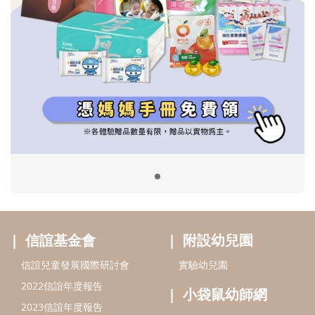
信誼基金會
附設幼兒園
信誼兒童發展國際研討會
實驗幼兒園
2022信誼年度報告
小袋鼠幼師網
2023信誼年度報告
2024信誼年度報告
2025信誼年度報告
育兒服務
好好育兒
好孕袋
分齡育兒電子報
線上教養諮詢