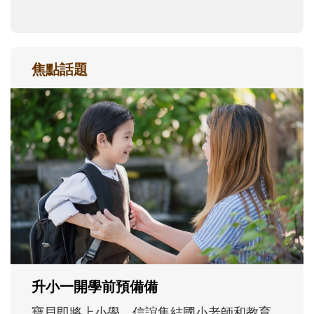
焦點話題
和孩子一起長大的那個男人│讀懂父親的
不同模樣
沒有人天生就擅長當爸爸！男人總是在一次
次「前所未有」的體驗中，跟著孩子一起長
大。從給予安全感的肢體遊戲，到獨立自
主、角色認同及解決問題的能力養成。爸爸
正嘗試用不同的模樣，參與孩子每個重要的
成長歷程。