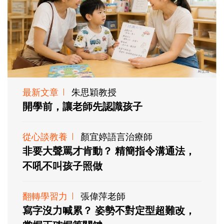
最新文章
朱思穎教授
開學前，讓老師先認識孩子
從心談教養
顏宜婷語言治療師
非要大聲罵才肯動？ 精簡指令溝通法，
不吼不叫孩子照做
翻轉學習力
張偉萍老師
寫字沒力喊累？ 姿勢不對定型超難改，