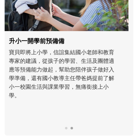
和孩子一起長大的那個男人│讀懂父親的
不同模樣
沒有人天生就擅長當爸爸！男人總是在一次
次「前所未有」的體驗中，跟著孩子一起長
大。從給予安全感的肢體遊戲，到獨立自
主、角色認同及解決問題的能力養成。爸爸
正嘗試用不同的模樣，參與孩子每個重要的
成長歷程。