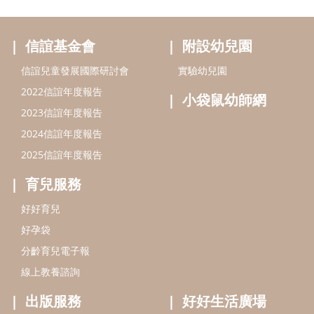
育兒服務
好好育兒
好孕袋
分齡育兒電子報
線上教養諮詢
出版服務
好好生活廣場
信誼基金出版社
小太陽親子館
小太陽親子書房
閱讀推廣
知新劇場
Bookstart閱讀起步走
農人餐桌
信誼幼兒文學獎
Green & Safe
信誼兒童動畫獎
小袋鼠說故事劇團
service@hsin-yi.org.tw