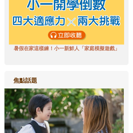
暑假在家這樣練！小一新鮮人「家庭模擬遊戲」
焦點話題