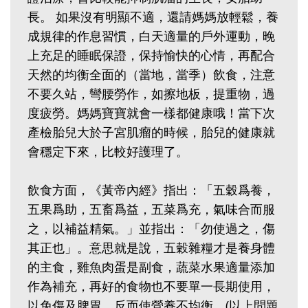
長。 ‬如果沒有明顯不適，還請媽媽放輕鬆，養
成規律的作息習慣，白天適量的戶外運動，晚
上充足的睡眠保證，保持愉快的心情，再配合
天然的均衡全面的（當地，當季）飲食，注意
不要久站，彎腰勞作，如擦地板，提重物，過
度疲勞。媽媽寶寶就會一樣都健康哦！當下次
產檢胎兒大於子宮肌瘤的時候，胎兒的健康就
會穩定下來，比較好護理了。‭
飲食方面，《黃帝內經》指出：「五穀爲養，
五果爲助，五畜爲益，五菜爲充，氣味合而服
之，以補益精氣。」並指出：「勿使過之，傷
其正也」。意思就是說，五穀雜糧才是養身體
的主食，雞魚肉蛋是副食，蔬菜水果適量添加
作為補充，再好的食物也不要單一長期使用，
以免傷及脾胃，反而使營養不均衡。‭‬(以上問題