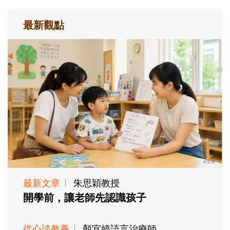
最新觀點
最新文章
朱思穎教授
開學前，讓老師先認識孩子
從心談教養
顏宜婷語言治療師