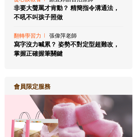
非要大聲罵才肯動？ 精簡指令溝通法，
不吼不叫孩子照做
翻轉學習力
張偉萍老師
寫字沒力喊累？ 姿勢不對定型超難改，
掌握正確握筆關鍵
會員限定服務