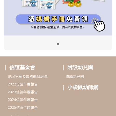
信誼基金會
附設幼兒園
信誼兒童發展國際研討會
實驗幼兒園
2022信誼年度報告
小袋鼠幼師網
2023信誼年度報告
2024信誼年度報告
2025信誼年度報告
育兒服務
好好育兒
好孕袋
分齡育兒電子報
線上教養諮詢
出版服務
好好生活廣場
信誼基金出版社
小太陽親子館
小太陽親子書房