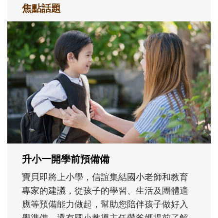
焦點話題
和孩子一起長大的那個男人│讀懂父親的
不同模樣
沒有人天生就擅長當爸爸！男人總是在一次
次「前所未有」的體驗中，跟著孩子一起長
大。從給予安全感的肢體遊戲，到獨立自
主、角色認同及解決問題的能力養成。爸爸
正嘗試用不同的模樣，參與孩子每個重要的
成長歷程。