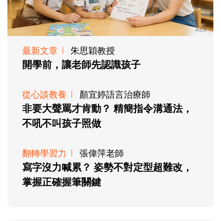
最新文章
朱思穎教授
開學前，讓老師先認識孩子
從心談教養
顏宜婷語言治療師
非要大聲罵才肯動？ 精簡指令溝通法，
不吼不叫孩子照做
翻轉學習力
張偉萍老師
寫字沒力喊累？ 姿勢不對定型超難改，
掌握正確握筆關鍵