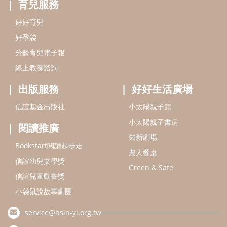
閱讀推廣
知新劇場
Bookstart閱讀起步走
農人餐桌
信誼幼兒文學獎
Green & Safe
信誼兒童動畫獎
小袋鼠說故事劇團
service@hsin-yi.org.tw
信誼好好育兒
小太陽親子館
小太陽親子書房
(02)2396-5305轉2345 (週一～週五 9:00～18:00)
認識信誼
合作洽談
智慧財產權聲明
本網站建議使用IE9(含以上)或 Google Chrome 版本瀏覽器
信誼基金會/上誼文化實業股份有限公司 版權所有 ©