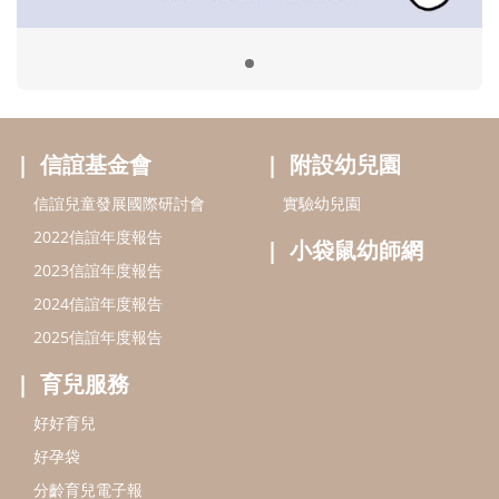
2024信誼年度報告
2025信誼年度報告
育兒服務
好好育兒
好孕袋
分齡育兒電子報
線上教養諮詢
出版服務
好好生活廣場
信誼基金出版社
小太陽親子館
小太陽親子書房
閱讀推廣
知新劇場
Bookstart閱讀起步走
農人餐桌
信誼幼兒文學獎
Green & Safe
信誼兒童動畫獎