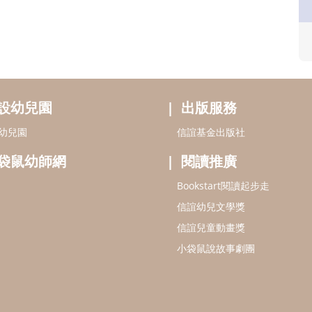
袋鼠幼師網
閱讀推廣
Bookstart閱讀起步走
信誼幼兒文學獎
信誼兒童動畫獎
小袋鼠說故事劇團
認識信誼
合作洽談
智慧財產權聲明
書房
本網站建議使用IE9(含以上)或 Google Chr
信誼基金會/上誼文化實業股份有限公司 版權
)