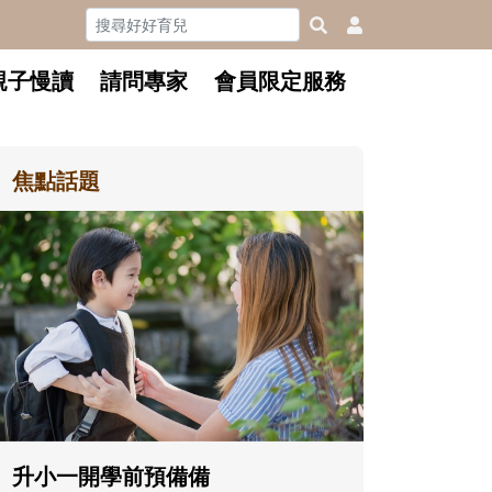
親子慢讀
請問專家
會員限定服務
焦點話題
和孩子一起長大的那個男人│讀
懂父親的不同模樣
沒有人天生就擅長當爸爸！男人總是
在一次次「前所未有」的體驗中，跟
著孩子一起長大。從給予安全感的肢
體遊戲，到獨立自主、角色認同及解
決問題的能力養成。爸爸正嘗試用不