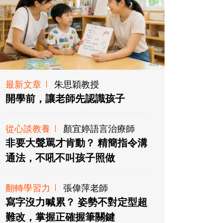
最新文章
朱思穎教授
開學前，讓老師先認識孩子
從心談教養
顏宜婷語言治療師
非要大聲罵才肯動？ 精簡指令溝
通法，不吼不叫孩子照做
翻轉學習力
張偉萍老師
寫字沒力喊累？ 姿勢不對定型超
難改，掌握正確握筆關鍵