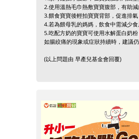
2.使用溫熱毛巾熱敷寶寶腹部，有助
3.餵食寶寶後輕拍寶寶背部，促進排氣
4.若為餵母乳的媽媽，飲食中需減少
5.吃配方奶的寶寶可使用水解蛋白奶粉
如腸絞痛的現象或症狀持續時，建議仍
(以上問題由 早產兒基金會回覆)