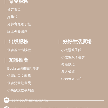
知新劇場
Bookstart閱讀起步走
農人餐桌
信誼幼兒文學獎
Green & Safe
信誼兒童動畫獎
小袋鼠說故事劇團
service@hsin-yi.org.tw
信誼好好育兒
小太陽親子館
小太陽親子書房
(02)2396-5305轉2345 (週一～週五 9:00～18:00)
認識信誼
合作洽談
智慧財產權聲明
本網站建議使用IE9(含以上)或 Google Chrome 版本瀏覽器
信誼基金會/上誼文化實業股份有限公司 版權所有 ©