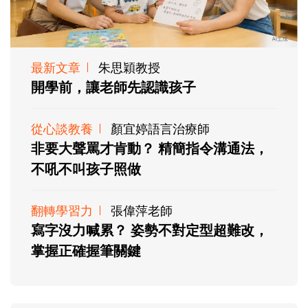
最新文章
朱思穎教授
開學前，讓老師先認識孩子
從心談教養
顏宜婷語言治療師
非要大聲罵才肯動？ 精簡指令溝通法，
不吼不叫孩子照做
翻轉學習力
張偉萍老師
寫字沒力喊累？ 姿勢不對定型超難改，
掌握正確握筆關鍵