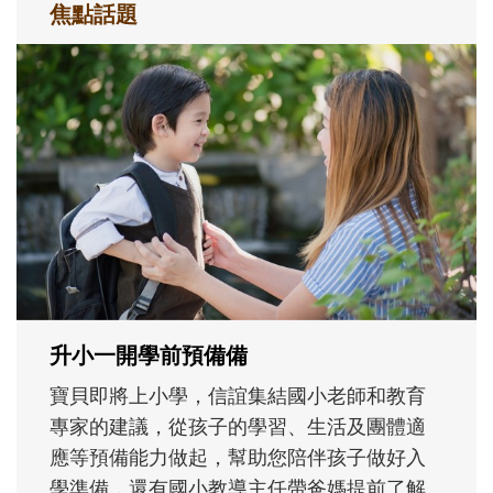
焦點話題
和孩子一起長大的那個男人│讀懂父親的
不同模樣
沒有人天生就擅長當爸爸！男人總是在一次
次「前所未有」的體驗中，跟著孩子一起長
大。從給予安全感的肢體遊戲，到獨立自
主、角色認同及解決問題的能力養成。爸爸
正嘗試用不同的模樣，參與孩子每個重要的
成長歷程。