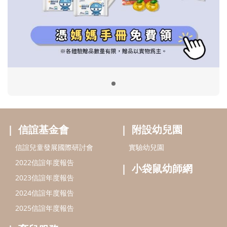
信誼基金會
附設幼兒園
信誼兒童發展國際研討會
實驗幼兒園
2022信誼年度報告
小袋鼠幼師網
2023信誼年度報告
2024信誼年度報告
2025信誼年度報告
育兒服務
好好育兒
好孕袋
分齡育兒電子報
線上教養諮詢
出版服務
好好生活廣場
信誼基金出版社
小太陽親子館
小太陽親子書房
閱讀推廣