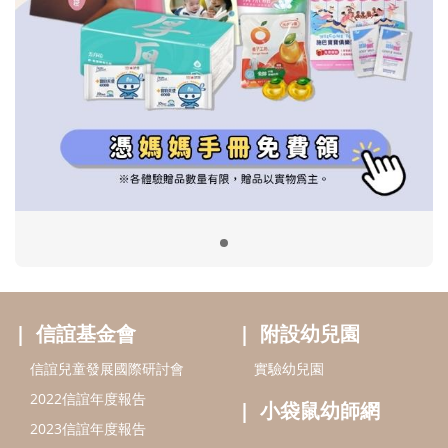
信誼基金會
附設幼兒園
信誼兒童發展國際研討會
實驗幼兒園
2022信誼年度報告
小袋鼠幼師網
2023信誼年度報告
2024信誼年度報告
2025信誼年度報告
育兒服務
好好育兒
好孕袋
分齡育兒電子報
線上教養諮詢
出版服務
好好生活廣場