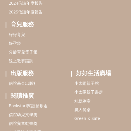
信誼基金出版社
小太陽親子館
小太陽親子書房
閱讀推廣
知新劇場
Bookstart閱讀起步走
農人餐桌
信誼幼兒文學獎
Green & Safe
信誼兒童動畫獎
小袋鼠說故事劇團
service@hsin-yi.org.tw
信誼好好育兒
小太陽親子館
小太陽親子書房
(02)2396-5305轉2345 (週一～週五 9:00～18:00)
認識信誼
合作洽談
智慧財產權聲明
本網站建議使用IE9(含以上)或 Google Chrome 版本瀏覽器
信誼基金會/上誼文化實業股份有限公司 版權所有 ©