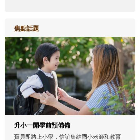
焦點話題
和孩子一起長大的那個男人│讀懂父親的
不同模樣
沒有人天生就擅長當爸爸！男人總是在一次
次「前所未有」的體驗中，跟著孩子一起長
大。從給予安全感的肢體遊戲，到獨立自
主、角色認同及解決問題的能力養成。爸爸
正嘗試用不同的模樣，參與孩子每個重要的
成長歷程。