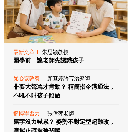
最新文章
朱思穎教授
開學前，讓老師先認識孩子
從心談教養
顏宜婷語言治療師
非要大聲罵才肯動？ 精簡指令溝通法，
不吼不叫孩子照做
翻轉學習力
張偉萍老師
寫字沒力喊累？ 姿勢不對定型超難改，
掌握正確握筆關鍵