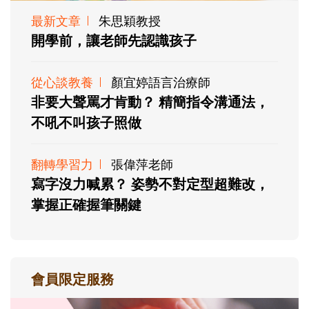
最新文章
朱思穎教授
開學前，讓老師先認識孩子
從心談教養
顏宜婷語言治療師
非要大聲罵才肯動？ 精簡指令溝通法，
不吼不叫孩子照做
翻轉學習力
張偉萍老師
寫字沒力喊累？ 姿勢不對定型超難改，
掌握正確握筆關鍵
會員限定服務