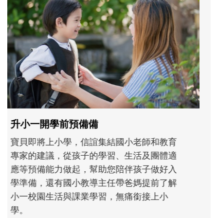
和孩子一起長大的那個男人│讀懂父親的
不同模樣
沒有人天生就擅長當爸爸！男人總是在一次
次「前所未有」的體驗中，跟著孩子一起長
大。從給予安全感的肢體遊戲，到獨立自
主、角色認同及解決問題的能力養成。爸爸
正嘗試用不同的模樣，參與孩子每個重要的