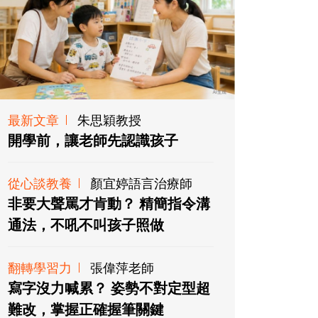
最新文章
朱思穎教授
開學前，讓老師先認識孩子
從心談教養
顏宜婷語言治療師
非要大聲罵才肯動？ 精簡指令溝
通法，不吼不叫孩子照做
翻轉學習力
張偉萍老師
寫字沒力喊累？ 姿勢不對定型超
難改，掌握正確握筆關鍵