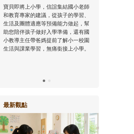
同的模樣
寶貝即將上小學，信誼集結國小老師
歷程。
和教育專家的建議，從孩子的學習、
生活及團體適應等預備能力做起，幫
助您陪伴孩子做好入學準備，還有國
小教導主任帶爸媽提前了解小一校園
生活與課業學習，無痛銜接上小學。
最新觀點