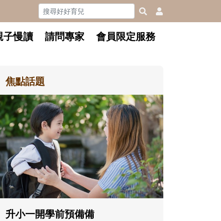
親子慢讀
請問專家
會員限定服務
焦點話題
和孩子一
懂父親的
沒有人天
在一次次
著孩子一
體遊戲，
決問題的
升小一開學前預備備