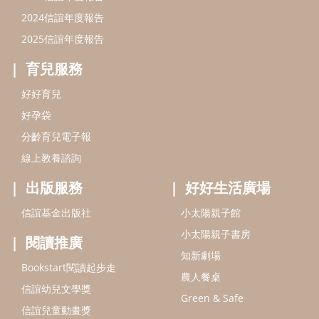
出版服務
好好生活廣場
信誼基金出版社
小太陽親子館
小太陽親子書房
閱讀推廣
知新劇場
Bookstart閱讀起步走
農人餐桌
信誼幼兒文學獎
Green & Safe
信誼兒童動畫獎
小袋鼠說故事劇團
service@hsin-yi.org.tw
信誼好好育兒
小太陽親子館
小太陽親子書房
(02)2396-5305轉2345 (週一～週五 9:00～18:00)
認識信誼
合作洽談
智慧財產權聲明
本網站建議使用IE9(含以上)或 Google Chrome 版本瀏覽器
信誼基金會/上誼文化實業股份有限公司 版權所有 ©