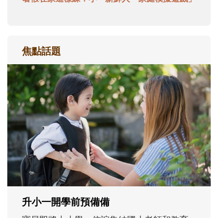
焦點話題
和孩子一起長大的那個男人│讀懂父親的
不同模樣
沒有人天生就擅長當爸爸！男人總是在一次
次「前所未有」的體驗中，跟著孩子一起長
大。從給予安全感的肢體遊戲，到獨立自
主、角色認同及解決問題的能力養成。爸爸
正嘗試用不同的模樣，參與孩子每個重要的
成長歷程。