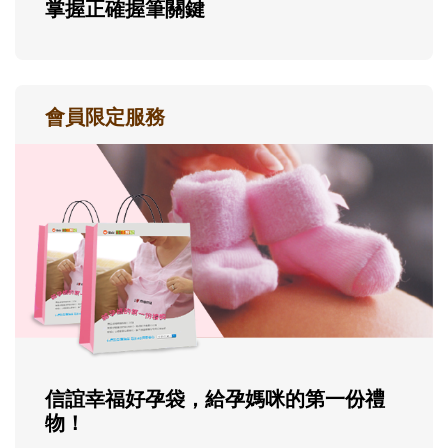
掌握正確握筆關鍵
會員限定服務
信誼幸福好孕袋，給孕媽咪的第一份禮
物！