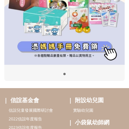
信誼基金會
附設幼兒園
信誼兒童發展國際研討會
實驗幼兒園
2022信誼年度報告
小袋鼠幼師網
2023信誼年度報告
2024信誼年度報告
2025信誼年度報告
育兒服務
好好育兒
好孕袋
分齡育兒電子報
線上教養諮詢