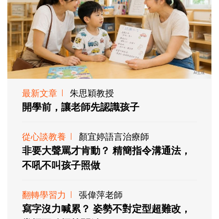
最新文章
朱思穎教授
開學前，讓老師先認識孩子
從心談教養
顏宜婷語言治療師
非要大聲罵才肯動？ 精簡指令溝通法，
不吼不叫孩子照做
翻轉學習力
張偉萍老師
寫字沒力喊累？ 姿勢不對定型超難改，