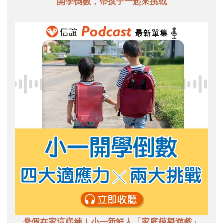
開學倒數，帶孩子一起來挑戰
暑假在家這樣練！小一新鮮人「家庭模擬遊戲」