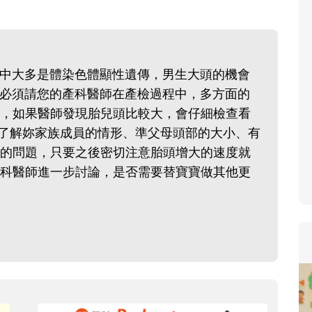
寶貝即將上小學，信誼集結國小老
和教育專家的建議，從孩子的學習
生活及團體適應等預備能力做起，
其中大多是體染色體顯性遺傳，男生大頭的機會
助您陪伴孩子做好入學準備，還有
就必須請您的產科醫師在產檢過程中，多方面的
小教導主任帶爸媽提前了解小一校
，如果醫師發現胎兒頭比較大，會仔細檢查看
生活與課業學習，無痛銜接上小學
了解妳家族成員的情形、準父母頭部的大小、有
的問題，只要之後密切注意胎頭增大的速度就
科醫師進一步討論，是否需要替寶寶做其他更