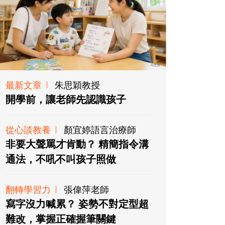
最新文章
朱思穎教授
開學前，讓老師先認識孩子
從心談教養
顏宜婷語言治療師
非要大聲罵才肯動？ 精簡指令溝
通法，不吼不叫孩子照做
翻轉學習力
張偉萍老師
寫字沒力喊累？ 姿勢不對定型超
難改，掌握正確握筆關鍵