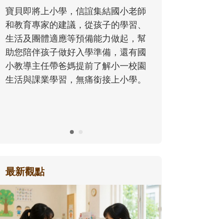
同的模樣，參與孩子每個重要的成長
師
歷程。
、
幫
國
園
。
最新觀點