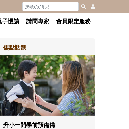
親子慢讀
請問專家
會員限定服務
焦點話題
和孩子一起長大的那個男人│讀
懂父親的不同模樣
沒有人天生就擅長當爸爸！男人總是
在一次次「前所未有」的體驗中，跟
著孩子一起長大。從給予安全感的肢
體遊戲，到獨立自主、角色認同及解
決問題的能力養成。爸爸正嘗試用不