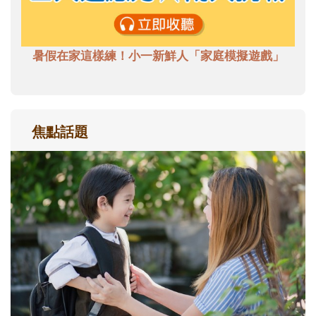
暑假在家這樣練！小一新鮮人「家庭模擬遊戲」
焦點話題
和孩子一起長大的那個男人│讀懂父親的
不同模樣
沒有人天生就擅長當爸爸！男人總是在一次
次「前所未有」的體驗中，跟著孩子一起長
大。從給予安全感的肢體遊戲，到獨立自
主、角色認同及解決問題的能力養成。爸爸
正嘗試用不同的模樣，參與孩子每個重要的