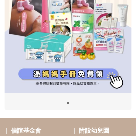
信誼基金會
附設幼兒園
信誼兒童發展國際研討會
實驗幼兒園
2022信誼年度報告
小袋鼠幼師網
2023信誼年度報告
2024信誼年度報告
2025信誼年度報告
育兒服務
好好育兒
好孕袋