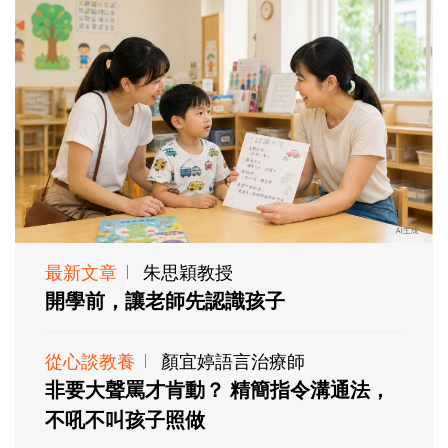
最新文章
朱思穎教授
開學前，讓老師先認識孩子
從心談教養
顏宜婷語言治療師
非要大聲罵才肯動？ 精簡指令溝通法，
不吼不叫孩子照做