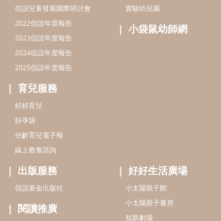
分齡育兒電子報
線上教養諮詢
出版服務
好好生活廣場
信誼基金出版社
小太陽親子館
小太陽親子書房
閱讀推廣
知新劇場
Bookstart閱讀起步走
農人餐桌
信誼幼兒文學獎
Green & Safe
信誼兒童動畫獎
小袋鼠說故事劇團
service@hsin-yi.org.tw
信誼好好育兒
小太陽親子館
小太陽親子書房
(02)2396-5305轉2345 (週一～週五 9:00～18:00)