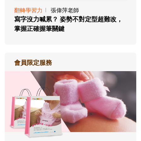
翻轉學習力
張偉萍老師
寫字沒力喊累？ 姿勢不對定型超難改，
掌握正確握筆關鍵
會員限定服務