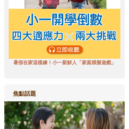
暑假在家這樣練！小一新鮮人「家庭模擬遊戲」
焦點話題
和孩子一起長大的那個男人│讀懂父親的
不同模樣