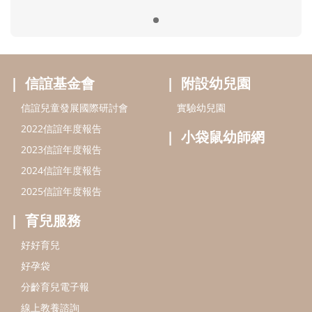
2025信誼年度報告
育兒服務
好好育兒
好孕袋
分齡育兒電子報
線上教養諮詢
出版服務
好好生活廣場
信誼基金出版社
小太陽親子館
小太陽親子書房
閱讀推廣
知新劇場
Bookstart閱讀起步走
農人餐桌
信誼幼兒文學獎
Green & Safe
信誼兒童動畫獎
小袋鼠說故事劇團