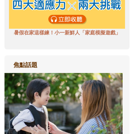
暑假在家這樣練！小一新鮮人「家庭模擬遊戲」
焦點話題