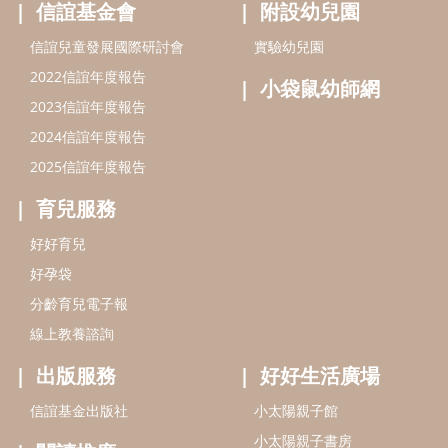
好孕袋
分齡育兒電子報
線上教養諮詢
出版服務
好好生活廣場
信誼基金出版社
小太陽親子館
小太陽親子書房
閱讀推廣
知新劇場
Bookstart閱讀起步走
農人餐桌
信誼幼兒文學獎
Green & Safe
信誼兒童動畫獎
小袋鼠說故事劇團
service@hsin-yi.org.tw
信誼好好育兒
小太陽親子館
小太陽親子書房
(02)2396-5305轉2345 (週一～週五 9:00～18:00)