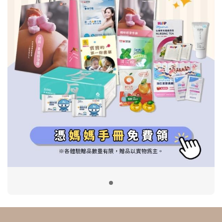
信誼基金會
附設幼兒園
信誼兒童發展國際研討會
實驗幼兒園
2022信誼年度報告
小袋鼠幼師網
2023信誼年度報告
2024信誼年度報告
2025信誼年度報告
育兒服務
好好育兒