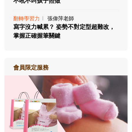
不吼不叫孩子照做
翻轉學習力
張偉萍老師
寫字沒力喊累？ 姿勢不對定型超難改，
掌握正確握筆關鍵
會員限定服務