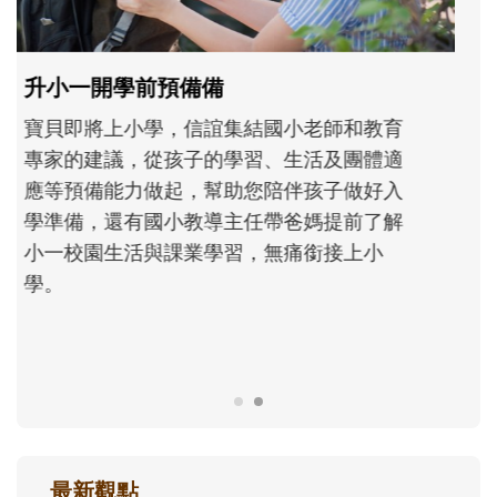
和孩子一起長大的那個男人│讀懂父親的
不同模樣
沒有人天生就擅長當爸爸！男人總是在一次
次「前所未有」的體驗中，跟著孩子一起長
大。從給予安全感的肢體遊戲，到獨立自
主、角色認同及解決問題的能力養成。爸爸
正嘗試用不同的模樣，參與孩子每個重要的
成長歷程。
最新觀點