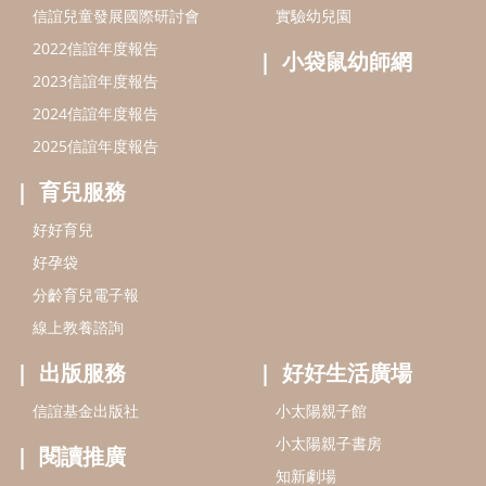
分齡育兒電子報
線上教養諮詢
出版服務
好好生活廣場
信誼基金出版社
小太陽親子館
小太陽親子書房
閱讀推廣
知新劇場
Bookstart閱讀起步走
農人餐桌
信誼幼兒文學獎
Green & Safe
信誼兒童動畫獎
小袋鼠說故事劇團
service@hsin-yi.org.tw
信誼好好育兒
小太陽親子館
小太陽親子書房
(02)2396-5305轉2345 (週一～週五 9:00～18:00)