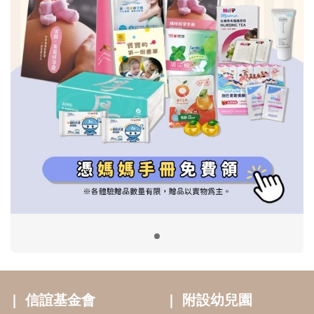
信誼基金會
附設幼兒園
信誼兒童發展國際研討會
實驗幼兒園
2022信誼年度報告
小袋鼠幼師網
2023信誼年度報告
2024信誼年度報告
2025信誼年度報告
育兒服務
好好育兒
好孕袋