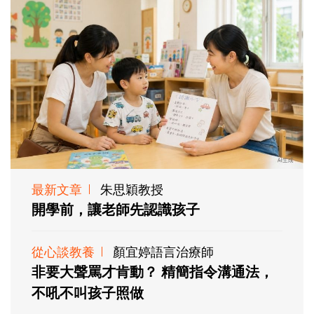
最新文章
朱思穎教授
開學前，讓老師先認識孩子
從心談教養
顏宜婷語言治療師
非要大聲罵才肯動？ 精簡指令溝通法，
不吼不叫孩子照做