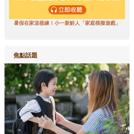
暑假在家這樣練！小一新鮮人「家庭模擬遊戲」
焦點話題
和孩子一起長大的那個男人│讀懂父親的
不同模樣
沒有人天生就擅長當爸爸！男人總是在一次
次「前所未有」的體驗中，跟著孩子一起長
大。從給予安全感的肢體遊戲，到獨立自
主、角色認同及解決問題的能力養成。爸爸
正嘗試用不同的模樣，參與孩子每個重要的