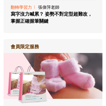
翻轉學習力
張偉萍老師
寫字沒力喊累？ 姿勢不對定型超難改，
掌握正確握筆關鍵
會員限定服務