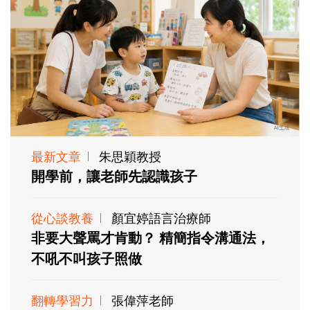
最新文章
朱思穎教授
開學前，讓老師先認識孩子
從心談教養
顏宜婷語言治療師
非要大聲罵才肯動？ 精簡指令溝通法，
不吼不叫孩子照做
翻轉學習力
張偉萍老師