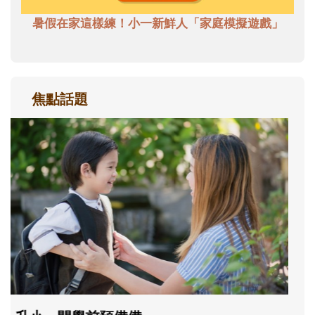
暑假在家這樣練！小一新鮮人「家庭模擬遊戲」
焦點話題