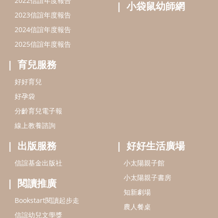
線上教養諮詢
出版服務
好好生活廣場
信誼基金出版社
小太陽親子館
小太陽親子書房
閱讀推廣
知新劇場
Bookstart閱讀起步走
農人餐桌
信誼幼兒文學獎
Green & Safe
信誼兒童動畫獎
小袋鼠說故事劇團
service@hsin-yi.org.tw
信誼好好育兒
小太陽親子館
小太陽親子書房
(02)2396-5305轉2345 (週一～週五 9:00～18:00)
認識信誼
合作洽談
智慧財產權聲明