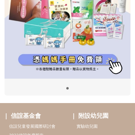
信誼基金會
附設幼兒園
信誼兒童發展國際研討會
實驗幼兒園
2022信誼年度報告
小袋鼠幼師網
2023信誼年度報告
2024信誼年度報告
2025信誼年度報告
育兒服務
好好育兒
好孕袋
分齡育兒電子報