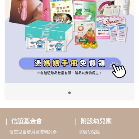
信誼基金會
附設幼兒園
信誼兒童發展國際研討會
實驗幼兒園
2022信誼年度報告
小袋鼠幼師網
2023信誼年度報告
2024信誼年度報告
2025信誼年度報告
育兒服務
好好育兒
好孕袋
分齡育兒電子報