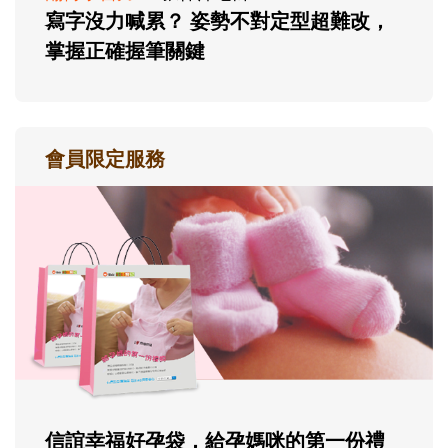
寫字沒力喊累？ 姿勢不對定型超難改，
掌握正確握筆關鍵
會員限定服務
信誼幸福好孕袋，給孕媽咪的第一份禮