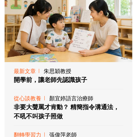
最新文章
朱思穎教授
開學前，讓老師先認識孩子
從心談教養
顏宜婷語言治療師
非要大聲罵才肯動？ 精簡指令溝通法，
不吼不叫孩子照做
翻轉學習力
張偉萍老師