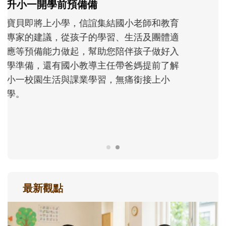
和孩子一起長大的那個男人│讀懂父親的
不同模樣
沒有人天生就擅長當爸爸！男人總是在一次
次「前所未有」的體驗中，跟著孩子一起長
大。從給予安全感的肢體遊戲，到獨立自
主、角色認同及解決問題的能力養成。爸爸
正嘗試用不同的模樣，參與孩子每個重要的
成長歷程。
最新觀點