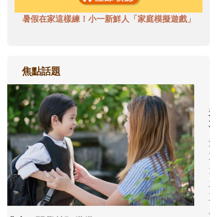
暑假在家這樣練！小一新鮮人「家庭模擬遊戲」
焦點話題