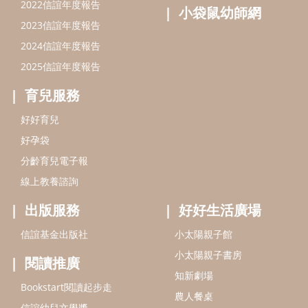
線上教養諮詢
出版服務
好好生活廣場
信誼基金出版社
小太陽親子館
小太陽親子書房
閱讀推廣
知新劇場
Bookstart閱讀起步走
農人餐桌
信誼幼兒文學獎
Green & Safe
信誼兒童動畫獎
小袋鼠說故事劇團
service@hsin-yi.org.tw
信誼好好育兒
小太陽親子館
小太陽親子書房
(02)2396-5305轉2345 (週一～週五 9:00～18:00)
認識信誼
合作洽談
智慧財產權聲明