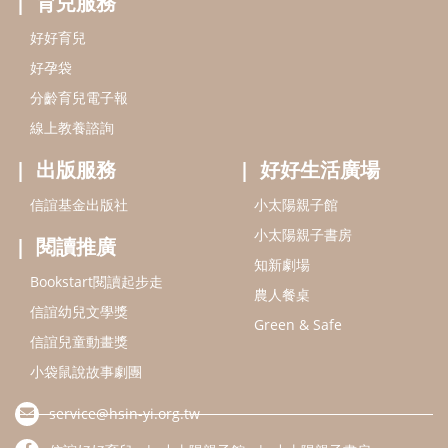
知新劇場
Bookstart閱讀起步走
農人餐桌
信誼幼兒文學獎
Green & Safe
信誼兒童動畫獎
小袋鼠說故事劇團
service@hsin-yi.org.tw
信誼好好育兒
小太陽親子館
小太陽親子書房
(02)2396-5305轉2345 (週一～週五 9:00～18:00)
認識信誼
合作洽談
智慧財產權聲明
本網站建議使用IE9(含以上)或 Google Chrome 版本瀏覽器
信誼基金會/上誼文化實業股份有限公司 版權所有 ©