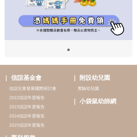
信誼基金會
附設幼兒園
信誼兒童發展國際研討會
實驗幼兒園
2022信誼年度報告
小袋鼠幼師網
2023信誼年度報告
2024信誼年度報告
2025信誼年度報告
育兒服務
好好育兒
好孕袋
分齡育兒電子報
線上教養諮詢
出版服務
好好生活廣場
信誼基金出版社
小太陽親子館
小太陽親子書房
閱讀推廣