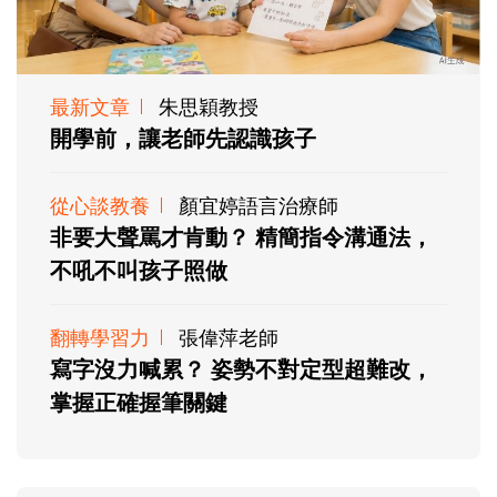
最新文章
朱思穎教授
開學前，讓老師先認識孩子
從心談教養
顏宜婷語言治療師
非要大聲罵才肯動？ 精簡指令溝通法，
不吼不叫孩子照做
翻轉學習力
張偉萍老師
寫字沒力喊累？ 姿勢不對定型超難改，
掌握正確握筆關鍵