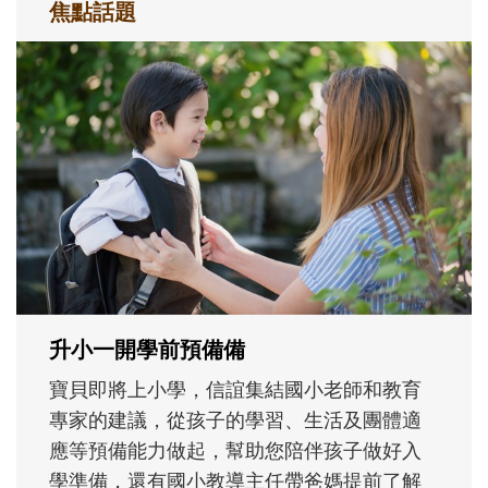
焦點話題
和孩子一起長大的那個男人│讀懂父親的
不同模樣
沒有人天生就擅長當爸爸！男人總是在一次
次「前所未有」的體驗中，跟著孩子一起長
大。從給予安全感的肢體遊戲，到獨立自
主、角色認同及解決問題的能力養成。爸爸
正嘗試用不同的模樣，參與孩子每個重要的
成長歷程。