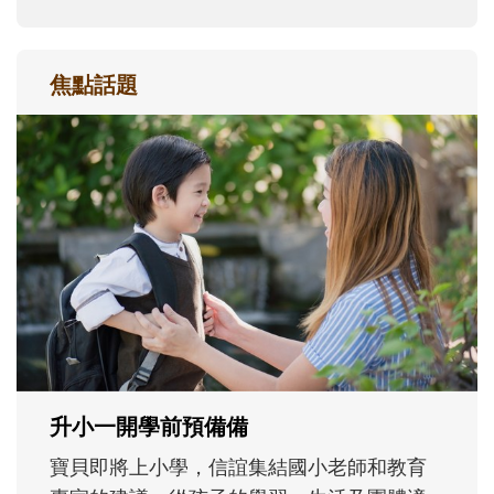
焦點話題
和孩子一起長大的那個男人│讀懂父親的
不同模樣
沒有人天生就擅長當爸爸！男人總是在一次
次「前所未有」的體驗中，跟著孩子一起長
大。從給予安全感的肢體遊戲，到獨立自
主、角色認同及解決問題的能力養成。爸爸
正嘗試用不同的模樣，參與孩子每個重要的
成長歷程。