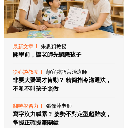
最新文章
朱思穎教授
開學前，讓老師先認識孩子
從心談教養
顏宜婷語言治療師
非要大聲罵才肯動？ 精簡指令溝通法，
不吼不叫孩子照做
翻轉學習力
張偉萍老師
寫字沒力喊累？ 姿勢不對定型超難改，
掌握正確握筆關鍵