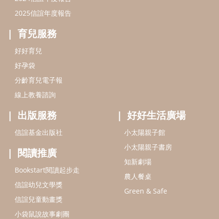
信誼基金出版社
小太陽親子館
小太陽親子書房
閱讀推廣
知新劇場
Bookstart閱讀起步走
農人餐桌
信誼幼兒文學獎
Green & Safe
信誼兒童動畫獎
小袋鼠說故事劇團
service@hsin-yi.org.tw
信誼好好育兒
小太陽親子館
小太陽親子書房
(02)2396-5305轉2345 (週一～週五 9:00～18:00)
認識信誼
合作洽談
智慧財產權聲明
本網站建議使用IE9(含以上)或 Google Chrome 版本瀏覽器
信誼基金會/上誼文化實業股份有限公司 版權所有 ©