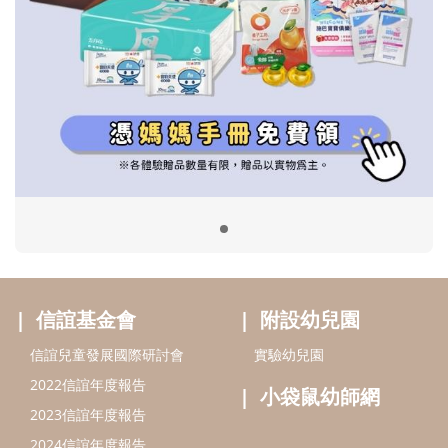
信誼基金會
附設幼兒園
信誼兒童發展國際研討會
實驗幼兒園
2022信誼年度報告
小袋鼠幼師網
2023信誼年度報告
2024信誼年度報告
2025信誼年度報告
育兒服務
好好育兒
好孕袋
分齡育兒電子報
線上教養諮詢
出版服務
好好生活廣場