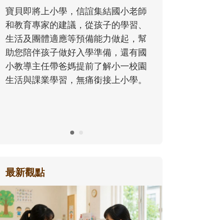
同的模樣，參與孩子每個重要的成長
師
歷程。
、
幫
國
園
。
最新觀點