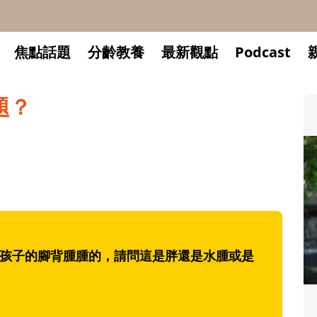
焦點話題
分齡教養
最新觀點
Podcast
題？
發現孩子的腳背腫腫的，請問這是胖還是水腫或是
升小一開學前預備備