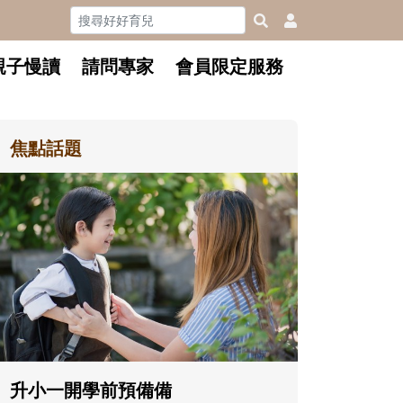
親子慢讀
請問專家
會員限定服務
焦點話題
和孩子一起長大的那個男人│讀
懂父親的不同模樣
沒有人天生就擅長當爸爸！男人總是
在一次次「前所未有」的體驗中，跟
著孩子一起長大。從給予安全感的肢
體遊戲，到獨立自主、角色認同及解
決問題的能力養成。爸爸正嘗試用不