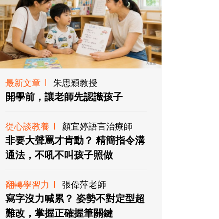
最新文章
朱思穎教授
開學前，讓老師先認識孩子
從心談教養
顏宜婷語言治療師
非要大聲罵才肯動？ 精簡指令溝
通法，不吼不叫孩子照做
翻轉學習力
張偉萍老師
寫字沒力喊累？ 姿勢不對定型超
難改，掌握正確握筆關鍵